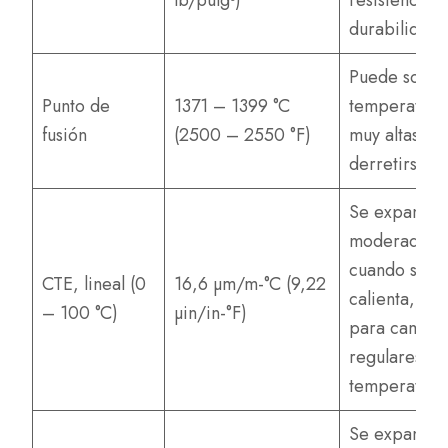
lb/pulg³)
resistencia y
durabilidad.
Puede sopor
Punto de
1371 – 1399 °C
temperatura
fusión
(2500 – 2550 °F)
muy altas sin
derretirse.
Se expande
moderadame
cuando se
CTE, lineal (0
16,6 µm/m-°C (9,22
calienta, bu
– 100 °C)
µin/in-°F)
para cambio
regulares de
temperatura
Se expande