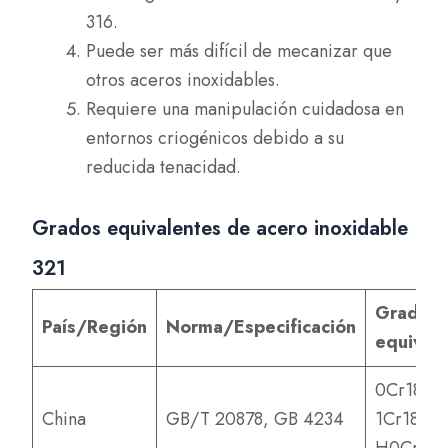
316.
Puede ser más difícil de mecanizar que
otros aceros inoxidables.
Requiere una manipulación cuidadosa en
entornos criogénicos debido a su
reducida tenacidad.
Grados equivalentes de acero inoxidable
321
Grado
País/Región
Norma/Especificación
equival
0Cr18Ni1
China
GB/T 20878, GB 4234
1Cr18Ni1