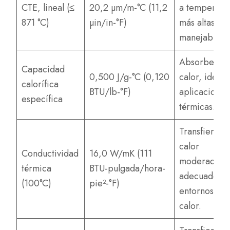
CTE, lineal (≤
20,2 µm/m-°C (11,2
a temperatu
871 °C)
µin/in-°F)
más altas, a
manejable.
Absorbe bie
Capacidad
0,500 J/g-°C (0,120
calor, ideal 
calorífica
BTU/lb-°F)
aplicaciones
específica
térmicas.
Transfiere el
calor
Conductividad
16,0 W/mK (111
moderadame
térmica
BTU-pulgada/hora-
adecuado p
(100°C)
pie²-°F)
entornos de 
calor.