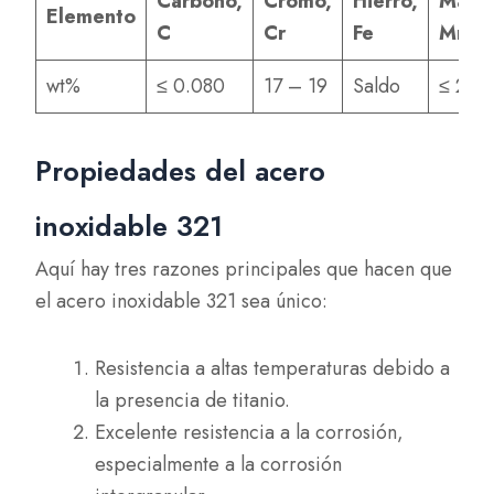
Carbono,
Cromo,
Hierro,
Mang
Elemento
C
Cr
Fe
Mn
wt%
≤ 0.080
17 – 19
Saldo
≤ 2.0
Propiedades del acero
inoxidable 321
Aquí hay tres razones principales que hacen que
el acero inoxidable 321 sea único:
Resistencia a altas temperaturas debido a
la presencia de titanio.
Excelente resistencia a la corrosión,
especialmente a la corrosión