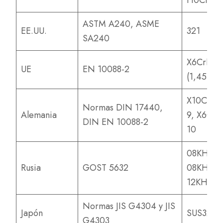
H0Cr20N
ASTM A240, ASME
EE.UU.
321
SA240
X6CrNiTi
UE
EN 10088-2
(1,4541)
X10CrNiT
Normas DIN 17440,
Alemania
9, X6CrN
DIN EN 10088-2
10
08KH18N
Rusia
GOST 5632
08KH18N
12KH18N
Normas JIS G4304 y JIS
Japón
SUS321
G4303