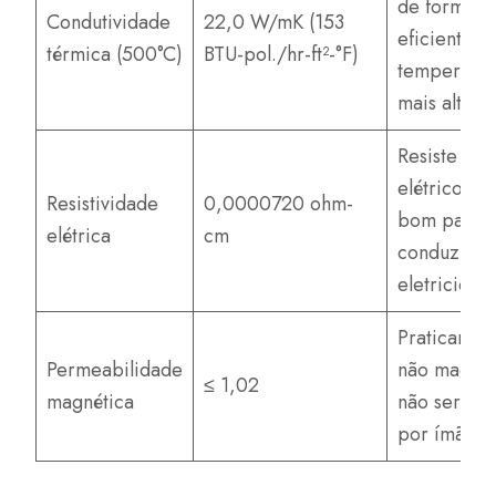
de forma m
Condutividade
22,0 W/mK (153
eficiente 
térmica (500°C)
BTU-pol./hr-ft²-°F)
temperatur
mais altas
Resiste ao 
elétrico, n
Resistividade
0,0000720 ohm-
bom para
elétrica
cm
conduzir
eletricidad
Praticamen
Permeabilidade
não magnét
≤ 1,02
magnética
não será at
por ímãs