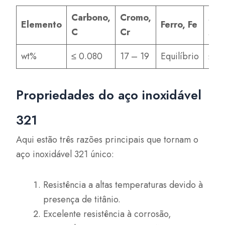
Carbono,
Cromo,
Man
Elemento
Ferro, Fe
C
Cr
Mn
wt%
≤ 0.080
17 – 19
Equilíbrio
≤ 2
Propriedades do aço inoxidável
321
Aqui estão três razões principais que tornam o
aço inoxidável 321 único:
Resistência a altas temperaturas devido à
presença de titânio.
Excelente resistência à corrosão,