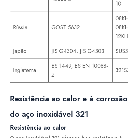
10
08KH18N
Rússia
GOST 5632
08KH18N
12KH18N
Japão
JIS G4304, JIS G4303
SUS321
BS 1449, BS EN 10088-
Inglaterra
321S31
2
Resistência ao calor e à corrosão
do aço inoxidável 321
Resistência ao calor