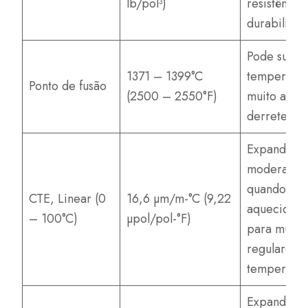
lb/pol³)
resistência
durabilida
Pode supor
1371 – 1399°C
temperatur
Ponto de fusão
(2500 – 2550°F)
muito altas
derreter
Expande
moderadam
quando
CTE, Linear (0
16,6 µm/m-°C (9,22
aquecido,
– 100°C)
µpol/pol-°F)
para muda
regulares 
temperatur
Expande-se