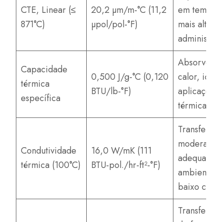
CTE, Linear (≤
20,2 µm/m-°C (11,2
em tempera
871°C)
µpol/pol-°F)
mais altas,
administráv
Absorve b
Capacidade
0,500 J/g-°C (0,120
calor, idea
térmica
BTU/lb-°F)
aplicações
específica
térmicas
Transfere c
moderadam
Condutividade
16,0 W/mK (111
adequado 
térmica (100°C)
BTU-pol./hr-ft²-°F)
ambientes 
baixo calor
Transfere c