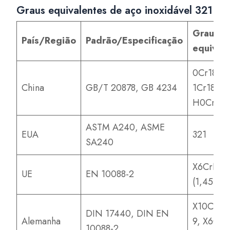
Graus equivalentes de aço inoxidável 321
Grau
País/Região
Padrão/Especificação
equival
0Cr18Ni1
China
GB/T 20878, GB 4234
1Cr18Ni1
H0Cr20N
ASTM A240, ASME
EUA
321
SA240
X6CrNiTi
UE
EN 10088-2
(1,4541)
X10CrNiT
DIN 17440, DIN EN
Alemanha
9, X6CrN
10088-2