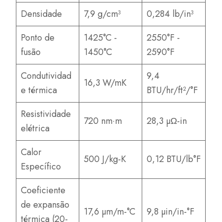
Densidade
7,9 g/cm³
0,284 lb/in³
Ponto de
1425°C -
2550°F -
fusão
1450°C
2590°F
Condutividad
9,4
16,3 W/mK
e térmica
BTU/hr/ft²/°F
Resistividade
720 nm·m
28,3 µΩ-in
elétrica
Calor
500 J/kg-K
0,12 BTU/lb°F
Específico
Coeficiente
de expansão
17,6 µm/m-°C
9,8 µin/in-°F
térmica (20-