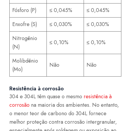
Fósforo (P)
≤ 0,045%
≤ 0,045%
Enxofre (S)
≤ 0,030%
≤ 0,030%
Nitrogênio
≤ 0,10%
≤ 0,10%
(N)
Molibdênio
Não
Não
(Mo)
Resistência à corrosão
304 e 304L têm quase o mesmo
resistência à
corrosão
na maioria dos ambientes. No entanto,
o menor teor de carbono do 304L fornece
melhor proteção contra corrosão intergranular,
especialmente após soldagem ou exposição ao