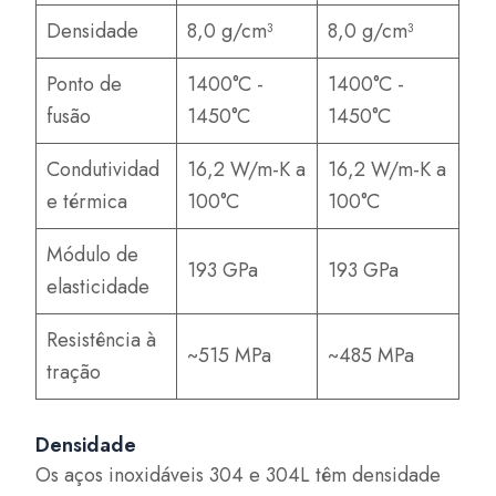
Densidade
8,0 g/cm³
8,0 g/cm³
Ponto de
1400°C -
1400°C -
fusão
1450°C
1450°C
Condutividad
16,2 W/m-K a
16,2 W/m-K a
e térmica
100°C
100°C
Módulo de
193 GPa
193 GPa
elasticidade
Resistência à
~515 MPa
~485 MPa
tração
Densidade
Os aços inoxidáveis 304 e 304L têm densidade