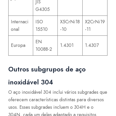
JIS
G4305
Internaci
ISO
X5CrNi18
X2CrNi19
onal
15510
-10
-11
EN
Europa
1.4301
1.4307
10088-2
Outros subgrupos de aço
inoxidável 304
O aço inoxidável 304 inclui vários subgrades que
oferecem características distintas para diversos
usos. Esses subgrades incluem o 304H e o
304N, cada um deles adaptado a requisitos