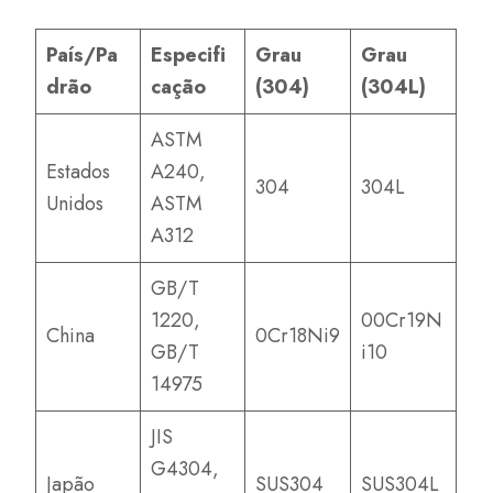
País/Pa
Especifi
Grau
Grau
drão
cação
(304)
(304L)
ASTM
Estados
A240,
304
304L
Unidos
ASTM
A312
GB/T
1220,
00Cr19N
China
0Cr18Ni9
GB/T
i10
14975
JIS
G4304,
Japão
SUS304
SUS304L