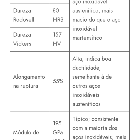
aço inoxidável
Dureza
80
austenítico; mais
Rockwell
HRB
macio do que o aço
inoxidável
Dureza
157
martensítico
Vickers
HV
Alta; indica boa
ductilidade,
Alongamento
semelhante à de
55%
na ruptura
outros aços
inoxidáveis
austeníticos
Típico; consistente
195
com a maioria dos
Módulo de
GPa
aços inoxidáveis; mais