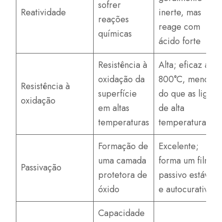
sofrer
Reatividade
inerte, mas
reações
reage com
químicas
ácido forte
Resistência à
Alta; eficaz até
oxidação da
800°C, menos
Resistência à
superfície
do que as ligas
oxidação
em altas
de alta
temperaturas
temperatura
Formação de
Excelente;
uma camada
forma um filme
Passivação
protetora de
passivo estável
óxido
e autocurativo
Capacidade