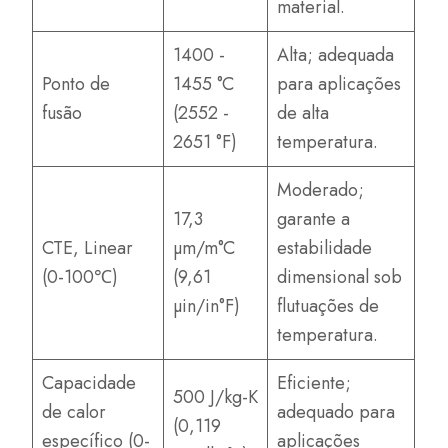
material.
1400 -
Alta; adequada
Ponto de
1455 °C
para aplicações
fusão
(2552 -
de alta
2651 °F)
temperatura.
Moderado;
17,3
garante a
CTE, Linear
µm/m°C
estabilidade
(0-100℃)
(9,61
dimensional sob
µin/in°F)
flutuações de
temperatura.
Capacidade
Eficiente;
500 J/kg-K
de calor
adequado para
(0,119
específico (0-
aplicações