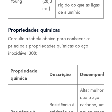
Young
(28,3
rígido do que as ligas
msi)
de alumínio
Propriedades químicas
Consulte a tabela abaixo para conhecer as
principais propriedades químicas do aço
inoxidável 308:
Propriedade
Descrição
Desempenho
química
Alta; melhor
que o aço
Resistência à
carbono, um
Resistência à
oxidação ou
pouco menos