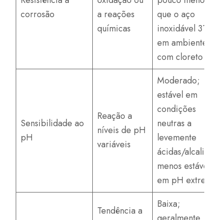
corrosão
a reações
que o aço
químicas
inoxidável 316
em ambientes
com cloreto
Moderado;
estável em
condições
Reação a
Sensibilidade ao
neutras a
níveis de pH
pH
levemente
variáveis
ácidas/alcalinas,
menos estável
em pH extremo
Baixa;
Tendência a
geralmente