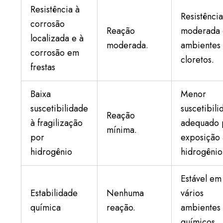
Resistência à
Resistênci
corrosão
Reação
moderada
localizada e à
moderada.
ambientes
corrosão em
cloretos.
frestas
Baixa
Menor
suscetibilidade
suscetibili
Reação
à fragilização
adequado 
mínima.
por
exposição
hidrogênio
hidrogênio
Estável em
Estabilidade
Nenhuma
vários
química
reação.
ambientes
químicos.