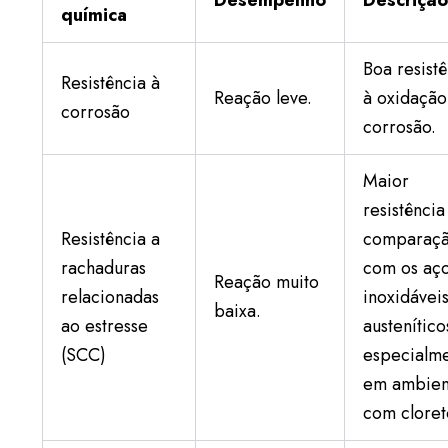
Desempenho
Descriçã
química
Boa resist
Resistência à
Reação leve.
à oxidação
corrosão
corrosão.
Maior
resistênci
Resistência a
comparaç
rachaduras
com os aç
Reação muito
relacionadas
inoxidávei
baixa.
ao estresse
austenítico
(SCC)
especialm
em ambien
com cloret