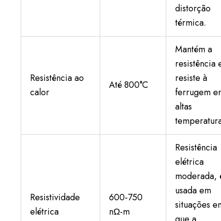
distorção
térmica.
Mantém a
resistência 
Resistência ao
resiste à
Até 800°C
calor
ferrugem e
altas
temperatura
Resistência
elétrica
moderada, 
usada em
Resistividade
600-750
situações e
elétrica
nΩ-m
que a