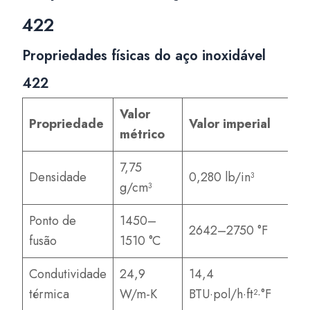
422
Propriedades físicas do aço inoxidável
422
Valor
Propriedade
Valor imperial
métrico
7,75
Densidade
0,280 lb/in³
g/cm³
Ponto de
1450–
2642–2750 °F
fusão
1510 °C
Condutividade
24,9
14,4
térmica
W/m-K
BTU·pol/h·ft²·°F