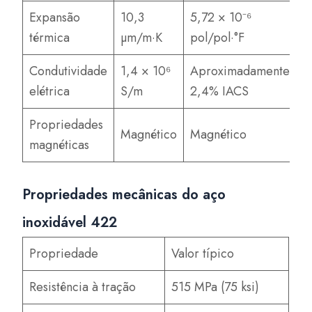
Expansão
10,3
5,72 × 10⁻⁶
térmica
µm/m·K
pol/pol·°F
Condutividade
1,4 × 10⁶
Aproximadamente
elétrica
S/m
2,4% IACS
Propriedades
Magnético
Magnético
magnéticas
Propriedades mecânicas do aço
inoxidável 422
Propriedade
Valor típico
Resistência à tração
515 MPa (75 ksi)