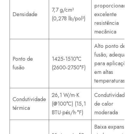
proporcionando
7,7 g/cm³
Densidade
excelente
(0,278 lb/pol³)
resistência
mecânica
Alto ponto de
fusão, adequado
Ponto de
1425-1510°C
para aplicações
fusão
(2600-2750°F)
em altas
temperaturas
26,1 W/m·K
Condutividade
Condutividade
(@100°C) (15,1
de calor
térmica
BTU·pés/h·°F)
moderada
Baixa expansão,