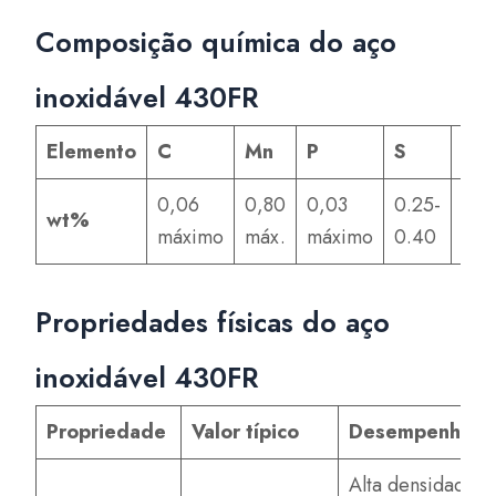
Composição química do aço
inoxidável 430FR
Elemento
C
Mn
P
S
Si
0,06
0,80
0,03
0.25-
1.0
wt%
máximo
máx.
máximo
0.40
1.5
Propriedades físicas do aço
inoxidável 430FR
Propriedade
Valor típico
Desempenho
Alta densidade,