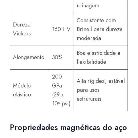
usinagem
Consistente com
Dureza
160 HV
Brinell para dureza
Vickers
moderada
Boa elasticidade e
Alongamento
30%
flexibilidade
200
Alta rigidez, estável
Módulo
GPa
para usos
elástico
(29 x
estruturais
10⁶ psi)
Propriedades magnéticas do aço