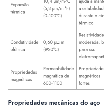
10,4 µm/m·°C
ajuda a manter
Expansão
(5,8 µin/in·°F)
a estabilidade
térmica
(0-100°C)
durante o ciclo
térmico
Resistividade
Condutividade
0,60 µΩ·m
moderada, boa
elétrica
(@20°C)
para uso
eletromagnético
Permeabilidade
Propriedades
Propriedades
magnética de
magnéticas
magnéticas
600-1100
fortes
Propriedades mecânicas do aço