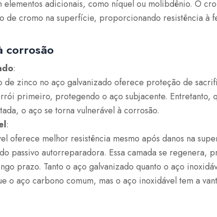
 elementos adicionais, como níquel ou molibdênio. O c
do de cromo na superfície, proporcionando resistência à 
à corrosão
ado
:
 de zinco no aço galvanizado oferece proteção de sacrifíc
rrói primeiro, protegendo o aço subjacente. Entretanto,
tada, o aço se torna vulnerável à corrosão.
el
:
el oferece melhor resistência mesmo após danos na superf
do passivo autorreparadora. Essa camada se regenera, 
ngo prazo. Tanto o aço galvanizado quanto o aço inoxidáv
ue o aço carbono comum, mas o aço inoxidável tem a va