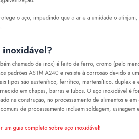
ogalvanização.
otege o aço, impedindo que o ar e a umidade o atinjam, 
.
 inoxidável?
mbém chamado de inox) é feito de ferro, cromo (pelo meno
aos padrões ASTM A240 e resiste à corrosão devido a u
is tipos são austenítico, ferrítico, martensítico, duplex 
ornecido em chapas, barras e tubos. O aço inoxidável é for
 usado na construção, no processamento de alimentos e e
 comuns de processamento incluem soldagem, usinagem 
er um guia completo sobre aço inoxidável!