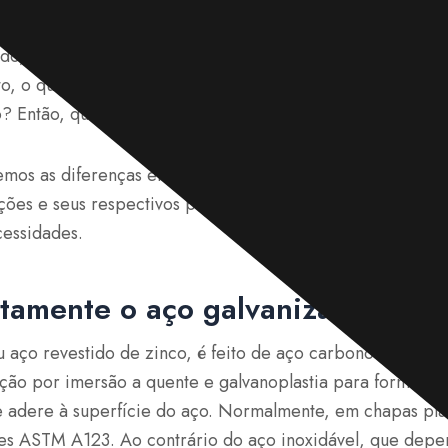
ço resistente à ferrugem, o aço inoxidável geralmente 
do, que passa por um processo de galvanização para aume
o, o que especificamente diferencia esses dois tipos de 
ão? Então, qual opção é mais adequada para o seu projeto
emos as diferenças entre o aço inoxidável e o aço galvan
ções e seus respectivos prós e contras, ajudando o senho
cessidades.
tamente o aço galvanizado?
 aço revestido de zinco, é feito de aço carbono e aço estru
ção por imersão a quente e galvanoplastia para formar u
e adere à superfície do aço. Normalmente, em chapas pla
es ASTM A123. Ao contrário do aço inoxidável, que dep