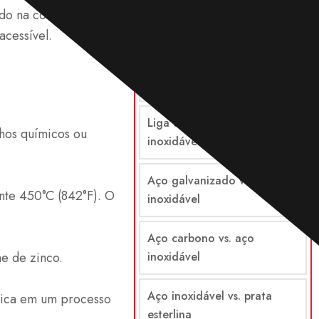
do na construção
acessível.
Comparações
Aço vs. aço inoxidável
Liga de aço vs. aço
hos químicos ou
inoxidável
Aço galvanizado vs. aço
nte 450°C (842°F). O
inoxidável
Aço carbono vs. aço
e de zinco.
inoxidável
Aço inoxidável vs. prata
rica em um processo
esterlina