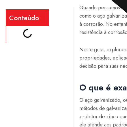
Quando pensamos em a
como o aço galvaniza
Conteúdo
à corrosão. No entant
resistência à corros
Neste guia, explorar
propriedades, aplica
decisão para suas ne
O que é exa
O aço galvanizado, ou
métodos de galvaniza
protetor de zinco qu
ele atende aos padrõ