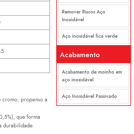
0
Remover Riscos Aço
Inoxidável
0
Aço inoxidável fica verde
5
45
Acabamento
3
Acabamento de moinho em
aço inoxidável
Aço Inoxidável Passivado
de cromo; propenso a
10,5%), que forma
 durabilidade.