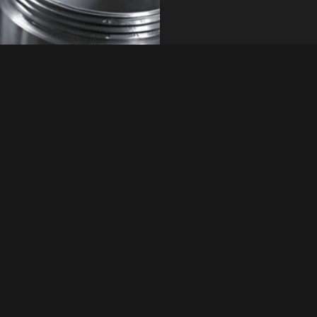
 sua resistência à
Tipos
 existem inúmeras