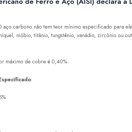
ericano de Ferro e Aço (AISI) declara a 
O aço carbono não tem teor mínimo especificado para e
níquel, nióbio, titânio, tungstênio, vanádio, zircônio ou o
eor máximo de cobre é 0,40%.
specificado
:
65%