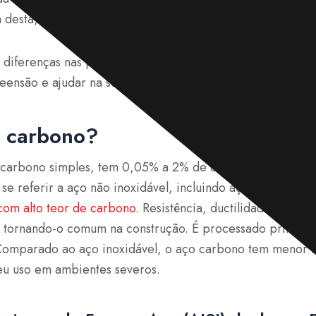
m desta, com implicações para o uso prático.
s diferenças nas propriedades mecânicas e outras perspec
ensão e ajudar na seleção do aço adequado para diverso
o carbono?
carbono simples, tem 0,05% a 2% de carbono e ferro, g
e referir a aço não inoxidável, incluindo aço de liga. É 
com alto teor de carbono
. Resistência, ductilidade e sold
e, tornando-o comum na construção. É processado princip
Comparado ao aço inoxidável, o aço carbono tem menor re
seu uso em ambientes severos.