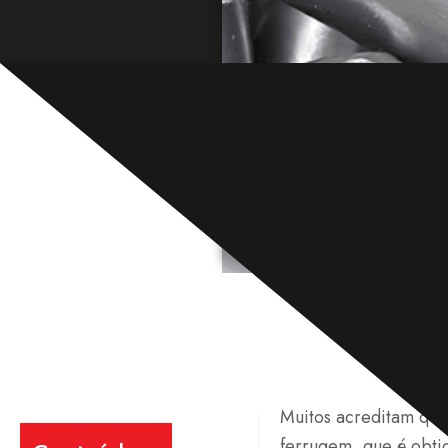
Muitos acreditam que 
ferrugem, que é obti