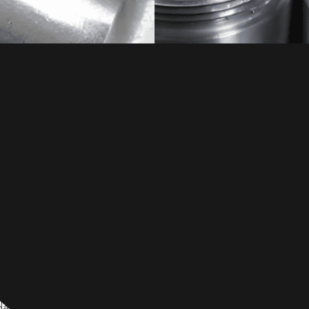
a principal distinção entre aço carbono e aço inoxidável é
da com pelo menos 10,5% de teor de cromo. No entanto,