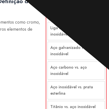
Comparações
Definição de
Aço vs. aço inoxidável
lementos como cromo,
Liga de aço vs. aço
utros elementos de
inoxidável
Aço galvanizado vs. aço
inoxidável
Aço carbono vs. aço
inoxidável
Aço inoxidável vs. prata
esterlina
Titânio vs. aço inoxidável