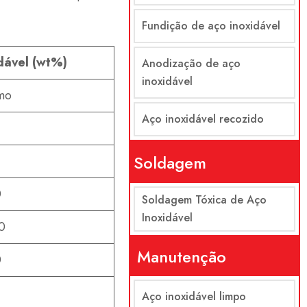
Fundição de aço inoxidável
dável (wt%)
Anodização de aço
inoxidável
mo
Aço inoxidável recozido
Soldagem
0
Soldagem Tóxica de Aço
Inoxidável
0
Manutenção
0
Aço inoxidável limpo