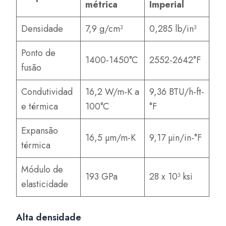
métrica
Imperial
Densidade
7,9 g/cm³
0,285 lb/in³
Ponto de
1400-1450°C
2552-2642°F
fusão
Condutividad
16,2 W/m-K a
9,36 BTU/h-ft-
e térmica
100°C
°F
Expansão
16,5 µm/m-K
9,17 µin/in-°F
térmica
Módulo de
193 GPa
28 x 10³ ksi
elasticidade
Alta densidade