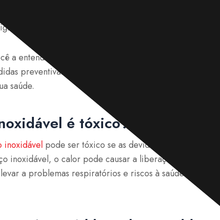
substâncias tóxicas é liberado durante a soldagem de aç
ignificativo para a saúde dos soldadores.
ocê a entender essas substâncias, como elas entram no co
didas preventivas. Assim, você pode garantir melhor a se
ua saúde.
noxidável é tóxico?
 inoxidável
pode ser tóxico se as devidas precauções de
ço inoxidável, o calor pode causar a liberação de vapores
levar a problemas respiratórios e riscos à saúde a longo