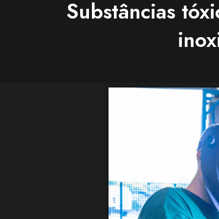
Substâncias tóx
inox