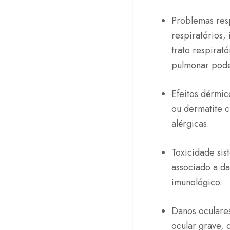
Problemas res
respiratórios,
trato respirat
pulmonar pode
Efeitos dérmi
ou dermatite c
alérgicas.
Toxicidade sis
associado a da
imunológico.
Danos oculare
ocular grave,