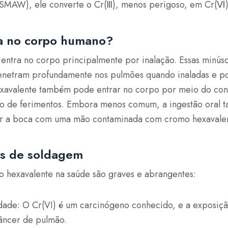
SMAW), ele converte o Cr(Ⅲ), menos perigoso, em Cr(Ⅵ),
a no corpo humano?
entra no corpo principalmente por inalação. Essas minúsc
enetram profundamente nos pulmões quando inaladas e po
xavalente também pode entrar no corpo por meio do cont
o de ferimentos. Embora menos comum, a ingestão oral t
ar a boca com uma mão contaminada com cromo hexavalen
os de soldagem
 hexavalente na saúde são graves e abrangentes:
dade: O Cr(VI) é um carcinógeno conhecido, e a exposiçã
âncer de pulmão.