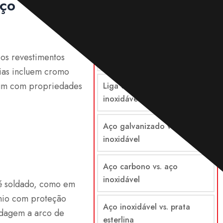
aço
Comparações
 os revestimentos
Aço vs. aço inoxidável
cias incluem cromo
a um com propriedades
Liga de aço vs. aço
inoxidável
Aço galvanizado vs. aço
inoxidável
Aço carbono vs. aço
inoxidável
 é soldado, como em
nio com proteção
Aço inoxidável vs. prata
ldagem a arco de
esterlina