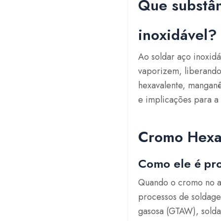
Que substân
inoxidável?
Ao soldar aço inoxidá
vaporizem, liberando
hexavalente, manganê
e implicações para a 
Cromo Hexav
Como ele é p
Quando o cromo no aç
processos de soldage
gasosa (GTAW), sold