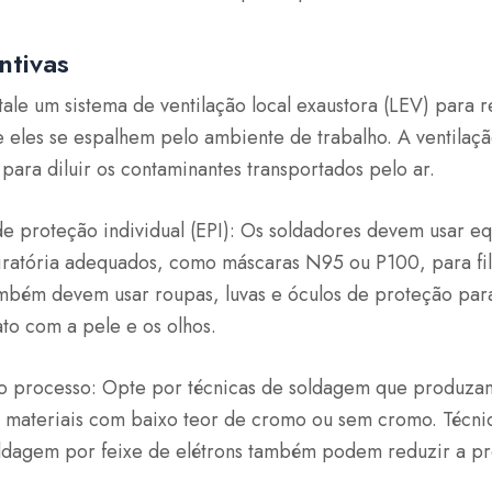
ntivas
stale um sistema de ventilação local exaustora (LEV) para
e eles se espalhem pelo ambiente de trabalho. A ventila
para diluir os contaminantes transportados pelo ar.
e proteção individual (EPI): Os soldadores devem usar e
ratória adequados, como máscaras N95 ou P100, para filt
ambém devem usar roupas, luvas e óculos de proteção para
to com a pele e os olhos.
o processo: Opte por técnicas de soldagem que produz
 materiais com baixo teor de cromo ou sem cromo. Técn
soldagem por feixe de elétrons também podem reduzir a p