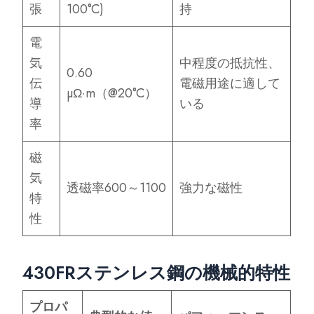
張
100°C)
持
電
気
中程度の抵抗性、
0.60
伝
電磁用途に適して
µΩ·m（@20°C）
導
いる
率
磁
気
透磁率600～1100
強力な磁性
特
性
430FRステンレス鋼の機械的特性
プロパ