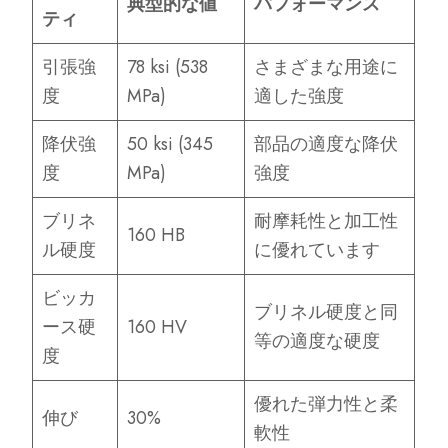
典型的な値
パフォーマンス
ティ
引張強
78 ksi (538
さまざまな用途に
度
MPa)
適した強度
降伏強
50 ksi (345
部品の適度な降伏
度
MPa)
強度
ブリネ
耐摩耗性と加工性
160 HB
ル硬度
に優れています
ビッカ
ブリネル硬度と同
ース硬
160 HV
等の適度な硬度
度
優れた弾力性と柔
伸び
30%
軟性