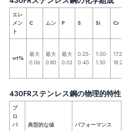
430FRステンレス鋼の化学組成
エレ
メン
C
ムン
P
S
Si
Cr
ト
最大
最大
最大
0.25-
1.00-
17.25-
wt%
0.06
0.80
0.03
0.40
1.50
18.25
430FRステンレス鋼の物理的特性
プ
ロ
パ
典型的な値
パフォーマンス