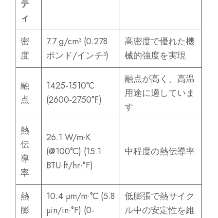
テ
ィ
密
7.7 g/cm³ (0.278
高密度で優れた機
度
ポンド/インチ³)
械的強度を実現
融点が高く、高温
融
1425-1510°C
用途に適していま
点
(2600-2750°F)
す
熱
26.1 W/m·K
伝
(@100°C) (15.1
中程度の熱伝導率
導
BTU·ft/hr·°F)
率
熱
10.4 µm/m·°C (5.8
低膨張で熱サイク
膨
µin/in·°F) (0-
ル中の安定性を維