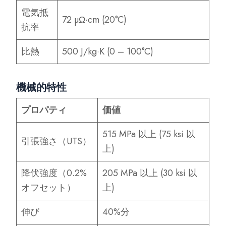
電気抵
72 µΩ·cm (20°C)
抗率
比熱
500 J/kg·K (0 – 100°C)
機械的特性
プロパティ
価値
515 MPa 以上 (75 ksi 以
引張強さ（UTS）
上)
降伏強度（0.2%
205 MPa 以上 (30 ksi 以
オフセット）
上)
伸び
40%分