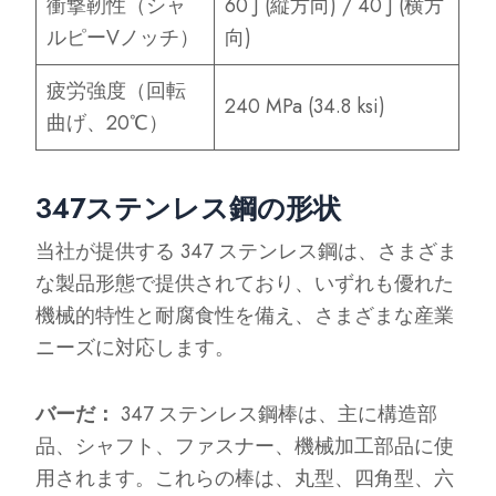
衝撃靭性（シャ
60 J (縦方向) / 40 J (横方
ルピーVノッチ）
向)
疲労強度（回転
240 MPa (34.8 ksi)
曲げ、20℃）
347ステンレス鋼の形状
当社が提供する 347 ステンレス鋼は、さまざま
な製品形態で提供されており、いずれも優れた
機械的特性と耐腐食性を備え、さまざまな産業
ニーズに対応します。
バーだ：
347 ステンレス鋼棒は、主に構造部
品、シャフト、ファスナー、機械加工部品に使
用されます。これらの棒は、丸型、四角型、六