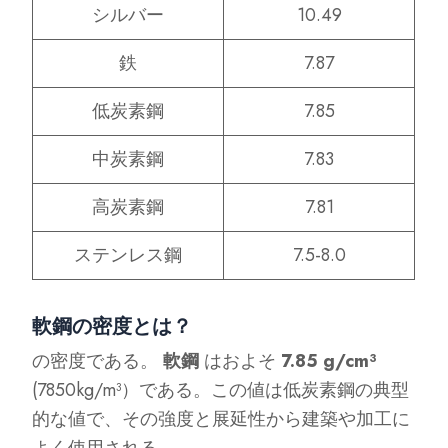
シルバー
10.49
鉄
7.87
低炭素鋼
7.85
中炭素鋼
7.83
高炭素鋼
7.81
ステンレス鋼
7.5-8.0
軟鋼の密度とは？
の密度である。
軟鋼
はおよそ
7.85 g/cm³
(7850kg/m³）である。この値は低炭素鋼の典型
的な値で、その強度と展延性から建築や加工に
よく使用される。