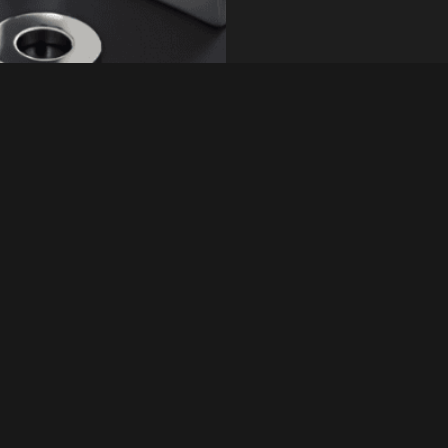
8,0 g/cm 3 (0,27 bis
Typen
d Leistung von