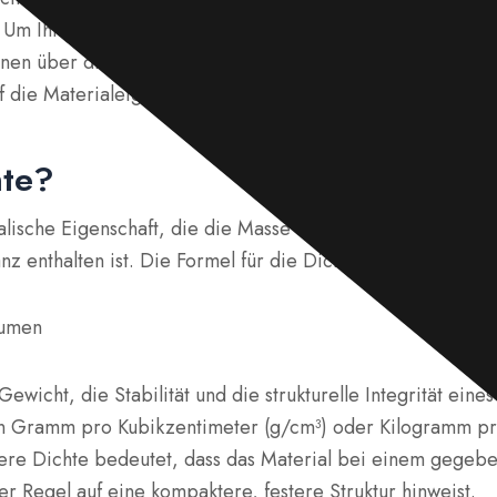
 Um Ihnen die Auswahl von rostfreiem Stahl zu erleichtern,
ionen über die Dichte von rostfreiem Stahl, die Messung d
uf die Materialeigenschaften zur Verfügung.
hte?
kalische Eigenschaft, die die Masse beschreibt, die in ei
z enthalten ist. Die Formel für die Dichte von Edelstahl la
lumen
 Gewicht, die Stabilität und die strukturelle Integrität eine
n Gramm pro Kubikzentimeter (g/cm³) oder Kilogramm pr
ere Dichte bedeutet, dass das Material bei einem gegeb
der Regel auf eine kompaktere, festere Struktur hinweist.