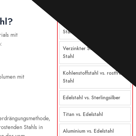
Stahl vs. Edelstahl
ahl?
Legierter Stahl vs. rostfreier
Stahl
ials mit
:
Verzinkter Stahl vs. rostfreier
Stahl
Kohlenstoffstahl vs. rostfreier
olumen mit
Stahl
Edelstahl vs. Sterlingsilber
Titan vs. Edelstahl
Verdrängungsmethode,
ostenden Stahls in
Aluminium vs. Edelstahl