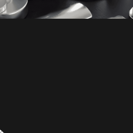
ostendem Stahl liegt je nach Legierung zwischen 7,5 und 
ichte hat einen erheblichen Einfluss auf die Anwendung un