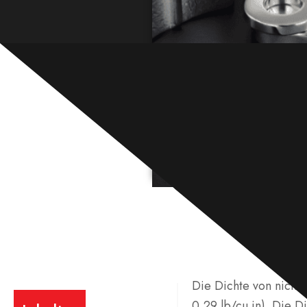
Die Dichte von nichtr
0,29 lb/cu in). Die D