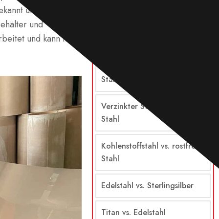
Vergleiche
kannt und ist nicht
ehälter und
beitet und kann nicht
Stahl vs. Edelstahl
Legierter Stahl vs. rostfreier
Stahl
Verzinkter Stahl vs. rostfreier
Stahl
Kohlenstoffstahl vs. rostfreier
Stahl
Edelstahl vs. Sterlingsilber
Titan vs. Edelstahl