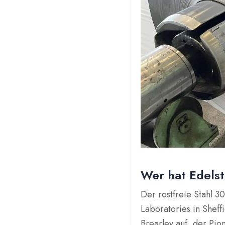
Wer hat Edelst
Der rostfreie Stahl 3
Laboratories in Sheff
Brearley auf, der Pion