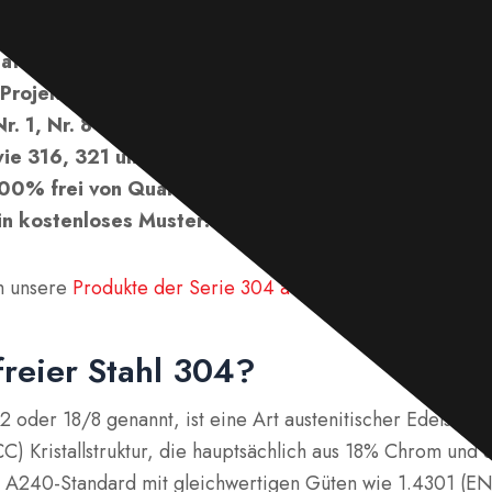
etet ASTM- oder nach Wunsch standardisierte warm
atten, -spulen, -streifen, -stangen, -rohre, -schläuche
 Projektanforderungen an. Wir können eine Reihe vo
Nr. 1, Nr. 8 usw. anbieten. Größen können individuel
ie 316, 321 und 430 Edelstahl sind ebenfalls erhältl
00% frei von Qualitätsproblemen ist. Kontaktieren S
in kostenloses Muster!
m unsere
Produkte der Serie 304 aus Edelstahl
freier Stahl 304?
2 oder 18/8 genannt, ist eine Art austenitischer Edelstahl 
CC) Kristallstruktur, die hauptsächlich aus 18% Chrom und 
A240-Standard mit gleichwertigen Güten wie 1.4301 (EN)