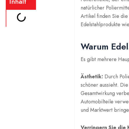
Inhalt
natürlicher Poliermit
Artikel finden Sie di
Edelstahlprodukte wi
Warum Edels
Es gibt mehrere Haupt
Ästhetik:
Durch Polie
schöner aussieht. Di
Gesamtwirkung verbes
Automobilteile verwe
und Marktwert bringe
Verringern Sie die 