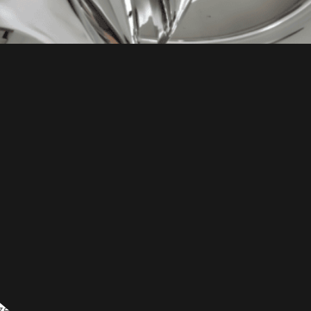
 beschrieben, wie man Edelstahl poliert, einschließlich 
nzelnen Polierschritte, der verschiedenen Poliermethoden