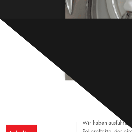
Wir haben ausführlich
Poliereffekte, der ei