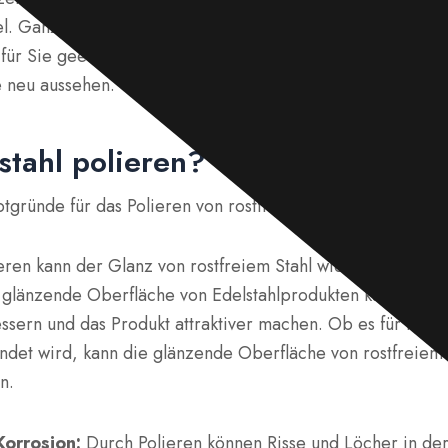
tel. Ganz gleich, ob Sie ein Heimanwender oder ein Profi 
e für Sie geeignete Methode zum Polieren von Edelstahl, d
e neu aussehen.
tahl polieren?
gründe für das Polieren von rostfreiem Stahl:
ren kann der Glanz von rostfreiem Stahl wiederhergestell
e glänzende Oberfläche von Edelstahlprodukten kann die o
sern und das Produkt attraktiver machen. Ob es für Küc
ndet wird, kann die glänzende Oberfläche von rostfreiem 
n.
Korrosion:
Durch Polieren können Risse und Löcher in de