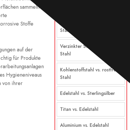
erflächen sammeln
Stahl vs. Edelstahl
erte
Legierter Stahl vs. rostfreier
korrosive Stoffe
Stahl
Verzinkter Stahl vs. rostfreier
gungen auf der
Stahl
chtig für Produkte
verarbeitungsanlagen
Kohlenstoffstahl vs. rostfreier
des Hygieneniveaus
Stahl
 von ihrer
Edelstahl vs. Sterlingsilber
Titan vs. Edelstahl
Aluminium vs. Edelstahl