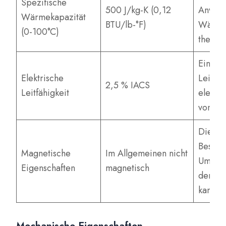
Spezifische
500 J/kg-K (0,12
Anwen
Wärmekapazität
BTU/lb-°F)
Wärme
(0-100°C)
thermis
Eine g
Elektrische
Leitfäh
2,5 % IACS
Leitfähigkeit
elektr
von Vor
Die ni
Beschaf
Magnetische
Im Allgemeinen nicht
Umgebu
Eigenschaften
magnetisch
denen 
kann.