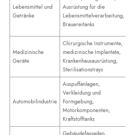
K
Lebensmittel und
Ausrüstung für die
n
Getränke
Lebensmittelverarbeitung,
Le
Brauereitanks
r
Chirurgische Instrumente,
B
Medizinische
medizinische Implantate,
k
Geräte
Krankenhausausrüstung,
le
Sterilisationstrays
Auspuffanlagen,
H
Verkleidung und
a
Automobilindustrie
Formgebung,
K
Motorkomponenten,
g
Kraftstofftanks
E
Gebäudefassaden,