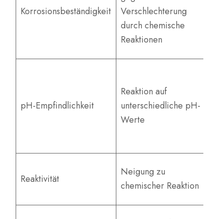
ab
Korrosionsbeständigkeit
Verschlechterung
U
durch chemische
wi
Reaktionen
31
Be
üb
Reaktion auf
Be
pH-Empfindlichkeit
unterschiedliche pH-
ei
Werte
ve
A
Ge
Neigung zu
Reaktivität
le
chemischer Reaktion
Su
Ho