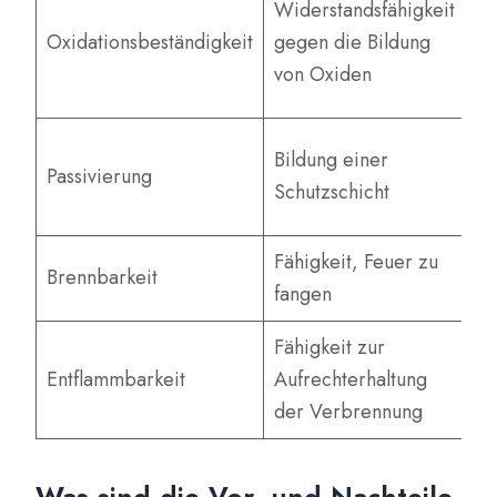
Widerstandsfähigkeit
de
Oxidationsbeständigkeit
gegen die Bildung
Ch
von Oxiden
sc
Ho
Bildung einer
Passivierung
ve
Schutzschicht
Ko
Fähigkeit, Feuer zu
Brennbarkeit
Ni
fangen
Fähigkeit zur
Entflammbarkeit
Aufrechterhaltung
Ni
der Verbrennung