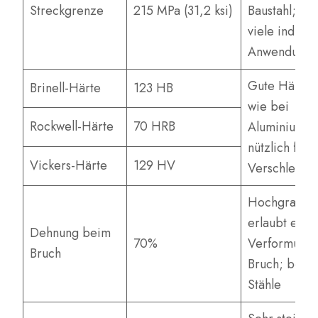
Streckgrenze
215 MPa (31,2 ksi)
Baustahl; ge
viele industr
Anwendung
Gute Härte, 
Brinell-Härte
123 HB
wie bei
Rockwell-Härte
70 HRB
Aluminiumle
nützlich für
Vickers-Härte
129 HV
Verschleißfe
Hochgradig d
erlaubt erhe
Dehnung beim
70%
Verformung 
Bruch
Bruch; besser
Stähle