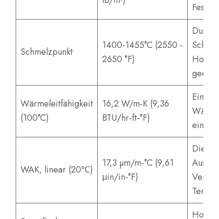
lb/in³)
Festigk
Durch 
1400-1455°C (2550 -
Schmelz
Schmelzpunkt
2650 °F)
Hocht
geeign
Eine m
Wärmeleitfähigkeit
16,2 W/m-K (9,36
Wärmele
(100°C)
BTU/hr-ft-°F)
eine g
Die ge
17,3 µm/m-°C (9,61
Ausdeh
WAK, linear (20℃)
μin/in-°F)
Verfor
Temper
Hoch; 