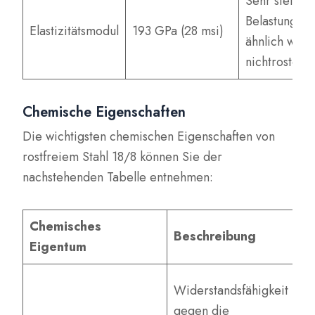
Sehr steif; b
Belastung fo
Elastizitätsmodul
193 GPa (28 msi)
ähnlich wie 
nichtrostend
Chemische Eigenschaften
Die wichtigsten chemischen Eigenschaften von
rostfreiem Stahl 18/8 können Sie der
nachstehenden Tabelle entnehmen:
Chemisches
Beschreibung
Le
Eigentum
Au
Widerstandsfähigkeit
St
gegen die