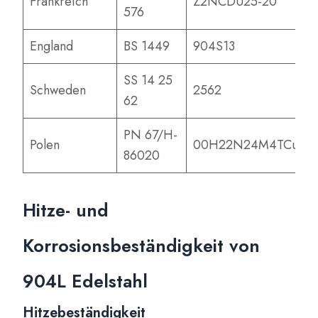
Frankreich
Z2NCDU25-20
576
England
BS 1449
904S13
SS 14 25
Schweden
2562
62
PN 67/H-
Polen
00H22N24M4TCu
86020
Hitze- und
Korrosionsbeständigkeit von
904L Edelstahl
Hitzebeständigkeit