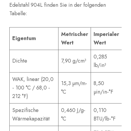
Edelstahl 904L finden Sie in der folgenden
Tabelle:
Metrischer
Imperialer
Eigentum
Wert
Wert
0,285
Dichte
7,90 g/cm³
lb/in³
WAK, linear (20,0
15,3 µm/m-
8,50
- 100 °C / 68,0 -
°C
µin/in-°F
212 °F)
Spezifische
0,460 J/g-
0,110
Wärmekapazität
°C
BTU/lb-°F