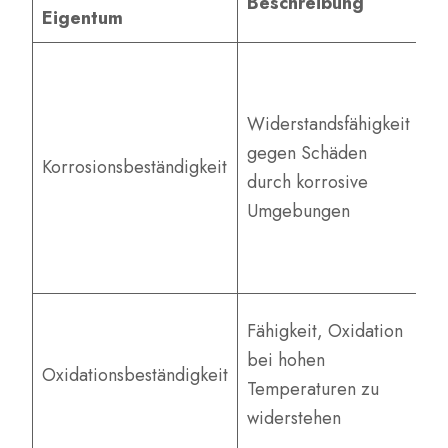
Beschreibung
Le
Eigentum
H
ge
Widerstandsfähigkeit
ra
gegen Schäden
U
Korrosionsbeständigkeit
durch korrosive
we
Umgebungen
üb
g
31
Se
Fähigkeit, Oxidation
gu
bei hohen
Oxidationsbeständigkeit
bi
Temperaturen zu
be
widerstehen
St