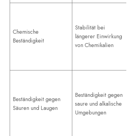
Be
In
Stabilität bei
un
Chemische
längerer Einwirkung
ag
Beständigkeit
von Chemikalien
ch
Be
be
H
Be
Beständigkeit gegen
ge
Beständigkeit gegen
saure und alkalische
un
Säuren und Laugen
Umgebungen
ve
Sc
gu