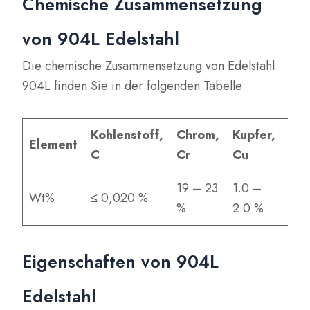
Chemische Zusammensetzung
von 904L Edelstahl
Die chemische Zusammensetzung von Edelstahl
904L finden Sie in der folgenden Tabelle:
Kohlenstoff,
Chrom,
Kupfer,
Eis
Element
C
Cr
Cu
Fe
19 – 23
1.0 –
38.
Wt%
≤ 0,020 %
%
2.0 %
53 
Eigenschaften von 904L
Edelstahl