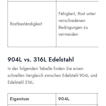
Be
Fähigkeit, Rost unter
vi
verschiedenen
ro
Rostbeständigkeit
Bedingungen zu
St
vermeiden
fü
Sc
904L vs. 316L Edelstahl
In der folgenden Tabelle finden Sie einen
schnellen Vergleich zwischen Edelstahl 904L und
Edelstahl 316L:
Eigentum
904L
31