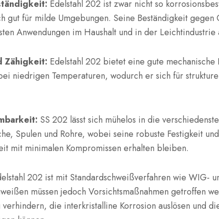
tändigkeit:
Edelstahl 202 ist zwar nicht so korrosionsbe
och gut für milde Umgebungen. Seine Beständigkeit gegen 
isten Anwendungen im Haushalt und in der Leichtindustrie
d Zähigkeit:
Edelstahl 202 bietet eine gute mechanische F
 bei niedrigen Temperaturen, wodurch er sich für struktu
mbarkeit:
SS 202 lässt sich mühelos in die verschiedens
che, Spulen und Rohre, wobei seine robuste Festigkeit un
eit mit minimalen Kompromissen erhalten bleiben.
elstahl 202 ist mit Standardschweißverfahren wie WIG- 
hweißen müssen jedoch Vorsichtsmaßnahmen getroffen w
verhindern, die interkristalline Korrosion auslösen und die