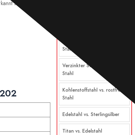
rkannt sind.
Vergleiche
Stahl vs. Edelstahl
Legierter Stahl vs. rostfreier
Stahl
Verzinkter Stahl vs. rostfreier
Stahl
Kohlenstoffstahl vs. rostfreier
 202
Stahl
Edelstahl vs. Sterlingsilber
Titan vs. Edelstahl