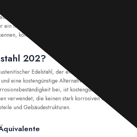
e Zusammensetzung, Haupteigenschaften, Formen, Verarb
stahl 202 vor und vergleichen ihn mit Güten wie 304, 31
ür ein Industrieprojekt oder den täglichen Gebrauch ausw
kennen, können Sie eine fundierte Entscheidung treffen.
lstahl 202?
austenitischer Edelstahl, der einen Teil des Nickels durch
und eine kostengünstige Alternative zur Serie 300 darstell
rosionsbeständigkeit bei, ist kostengünstig und wird häufi
n verwendet, die keinen stark korrosiven Umgebungen au
oteile und Gebäudestrukturen.
Äquivalente