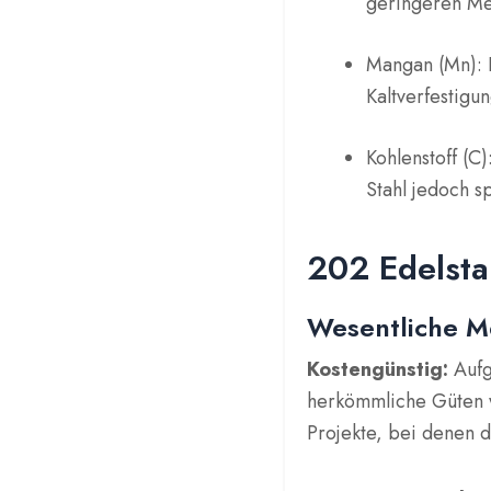
geringeren Me
Mangan (Mn): E
Kaltverfestigu
Kohlenstoff (C
Stahl jedoch s
202 Edelsta
Wesentliche M
Kostengünstig:
Aufg
herkömmliche Güten w
Projekte, bei denen d