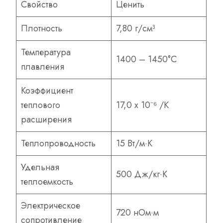
Свойство
Ценить
Плотность
7,80 г/см³
Температура
1400 – 1450°С
плавления
Коэффициент
теплового
17,0 х 10⁻⁶ /К
расширения
Теплопроводность
15 Вт/м·К
Удельная
500 Дж/кг·К
теплоемкость
Электрическое
720 нОм·м
сопротивление