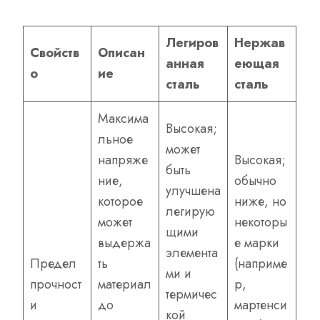
Легиров
Нержав
Свойств
Описан
анная
еющая
о
ие
сталь
сталь
Максима
Высокая;
льное
может
напряже
Высокая;
быть
ние,
обычно
улучшена
которое
ниже, но
легирую
может
некоторы
щими
выдержа
е марки
элемента
Предел
ть
(наприме
ми и
прочност
материал
р,
термичес
и
до
мартенси
кой