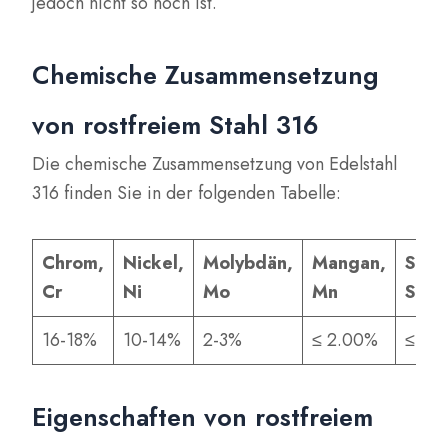
jedoch nicht so hoch ist.
Chemische Zusammensetzung
von rostfreiem Stahl 316
Die chemische Zusammensetzung von Edelstahl
316 finden Sie in der folgenden Tabelle:
Chrom,
Nickel,
Molybdän,
Mangan,
Siliz
Cr
Ni
Mo
Mn
Si
16-18%
10-14%
2-3%
≤ 2.00%
≤ 0,
Eigenschaften von rostfreiem