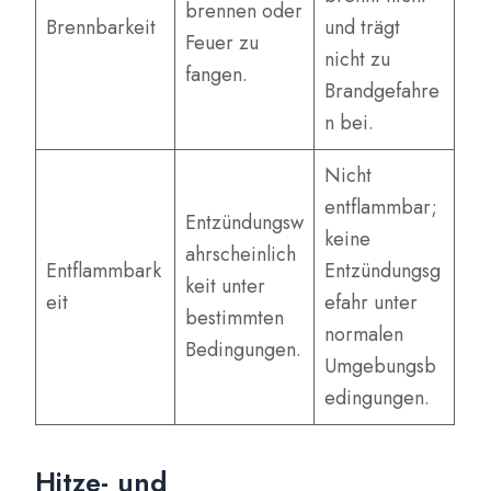
brennen oder
Brennbarkeit
und trägt
Feuer zu
nicht zu
fangen.
Brandgefahre
n bei.
Nicht
entflammbar;
Entzündungsw
keine
ahrscheinlich
Entflammbark
Entzündungsg
keit unter
eit
efahr unter
bestimmten
normalen
Bedingungen.
Umgebungsb
edingungen.
Hitze- und