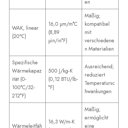
en
Mäßig;
16,0 µm/m°C
kompatibel
WAK, linear
(8,89
mit
(20℃)
µin/in°F)
verschiedene
n Materialien
Spezifische
Ausreichend;
Wärmekapaz
500 J/kg-K
reduziert
ität (0-
(0,12 BTU/lb-
Temperatursc
100°C/32-
°F)
hwankungen
212°F)
Mäßig;
ermöglicht
16,3 W/m-K
Wärmeleitfäh
eine