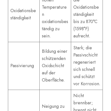
hohen
die
Temperature
Oxidationsbe
Oxidationsbe
n
ständigkeit
ständigkeit
oxidationsbes
bis zu 870°C
tändig zu
(1598°F)
sein.
aufrecht.
Stark; die
Bildung einer
Passivschicht
schützenden
regeneriert
Passivierung
Oxidschicht
sich schnell
auf der
und schützt
Oberfläche.
vor Korrosion.
Nicht
brennbar;
Neigung zu
brennt nicht