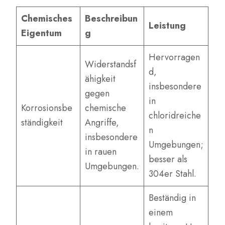
Chemisches
Beschreibun
Leistung
Eigentum
g
Hervorragen
Widerstandsf
d,
ähigkeit
insbesondere
gegen
in
Korrosionsbe
chemische
chloridreiche
ständigkeit
Angriffe,
n
insbesondere
Umgebungen;
in rauen
besser als
Umgebungen.
304er Stahl.
Beständig in
einem