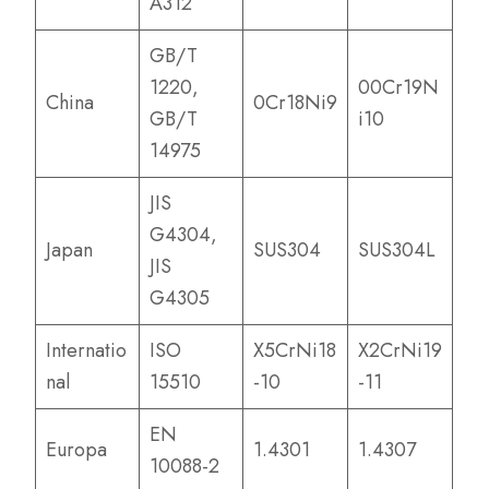
A312
GB/T
1220,
00Cr19N
China
0Cr18Ni9
GB/T
i10
14975
JIS
G4304,
Japan
SUS304
SUS304L
JIS
G4305
Internatio
ISO
X5CrNi18
X2CrNi19
nal
15510
-10
-11
EN
Europa
1.4301
1.4307
10088-2