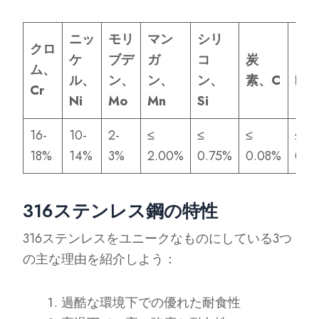
ニッ
モリ
マン
シリ
クロ
ケ
ブデ
ガ
コ
炭
リ
ム、
ル、
ン、
ン、
ン、
素、C
P
Cr
Ni
Mo
Mn
Si
16-
10-
2-
≤
≤
≤
≤
18%
14%
3%
2.00%
0.75%
0.08%
0.0
316ステンレス鋼の特性
316ステンレスをユニークなものにしている3つ
の主な理由を紹介しよう：
過酷な環境下での優れた耐食性