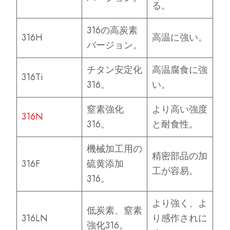
る。
316の高炭素
316H
高温に強い。
バージョン。
チタン安定化
高温腐食に強
316Ti
316。
い。
窒素強化
より高い強度
316N
316。
と耐食性。
機械加工用の
精密部品の加
316F
硫黄添加
工が容易。
316。
より強く、よ
低炭素、窒素
316LN
り感作されに
強化316。