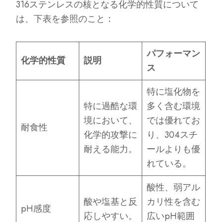
316ステンレスの核となる化学的性質について
は、下表を参照のこと：
パフォーマン
化学的性質
説明
ス
特に塩化物を
特に過酷な環
多く含む環境
境において、
では優れてお
耐食性
化学的攻撃に
り、304スチ
耐える能力。
ールよりも優
れている。
酸性、弱アル
酸や塩基と反
カリ性を含む
pH感度
応しやすい。
広いpH範囲