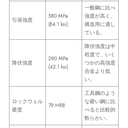
一般鋼に比べ
580 MPa
強度が高く、
引張強度
(84.1 ksi)
構造用に適し
ている。
降伏強度は中
程度で、いく
290 MPa
降伏強度
つかの高強度
(42.1 ksi)
合金より低
い。
工具鋼のよう
ロックウェル
な硬い鋼に比
79 HRB
硬度
べると比較的
軟らかい。