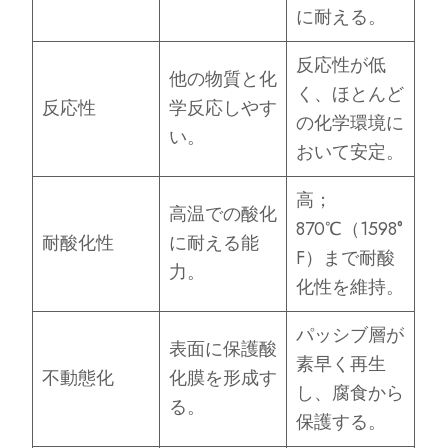
に耐える。
反応性が低
他の物質と化
く、ほとんど
反応性
学反応しやす
の化学環境に
い。
おいて安定。
高；
高温での酸化
870℃（1598°
耐酸化性
に耐える能
F）まで耐酸
力。
化性を維持。
パッシブ層が
表面に保護酸
素早く再生
不動態化
化膜を形成す
し、腐食から
る。
保護する。