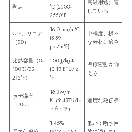
高温用途に適
融点
°C (2500-
している
2550°F)
16.0 µm/m°C
CTE、リニア
中程度、様々
(8.89
（20）
な素材に適合
µin/in°F)
比熱容量（0-
500 J/kg-K
温度変動を抑
100℃/32-
(0.12 BTU/lb-
える
212°F）
°F)
16.3W/m・
熱伝導率
K（9.4BTU/hr
適度な熱伝導
（100）
・ft・°F）
1.45%
低い；断熱目
電気伝導率
IACS（0.84
的に適してい