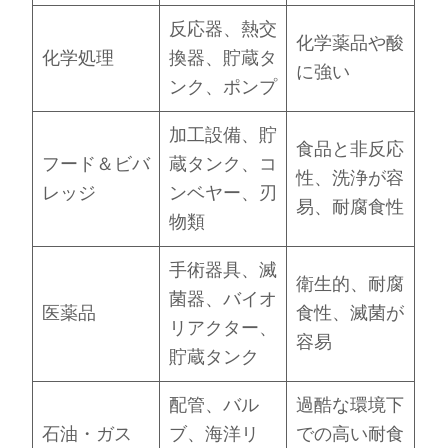
反応器、熱交
化学薬品や酸
化学処理
換器、貯蔵タ
に強い
ンク、ポンプ
加工設備、貯
食品と非反応
フード＆ビバ
蔵タンク、コ
性、洗浄が容
レッジ
ンベヤー、刃
易、耐腐食性
物類
手術器具、滅
衛生的、耐腐
菌器、バイオ
医薬品
食性、滅菌が
リアクター、
容易
貯蔵タンク
配管、バル
過酷な環境下
石油・ガス
ブ、海洋リ
での高い耐食