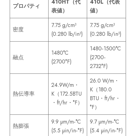
410HT（代
410L（代表
プロパティ
表値）
値）
7.75 g/cm³
7.75 g/cm³
密度
(0.280 lb/in³)
(0.280 lb/in³)
1480-1500°C
1480°C
融点
(2700-
(2700°F)
2732°F)
26.0 W/m・
24.9W/m・
K（180.0
熱伝導率
K（172.5BTU
BTU・ft/hr・
・ft/hr・°F）
°F）
9.9 µm/m-°C
9.7 µm/m-°C
熱膨張
(5.5 µin/in-°F)
(5.4 µin/in-°F)