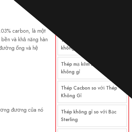
So sánh
Thép so với thép không gỉ
,03% carbon, là một
 bền và khả năng hàn
Thép hợp kim so với thép
 đường ống và hệ
không gỉ
Thép mạ kẽm so với thép
không gỉ
Thép Cacbon so với Thép
Không Gỉ
tương đương của nó
Thép không gỉ so với Bạc
Sterling