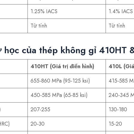
1.25% IACS
1.4% IACS
Từ tính
Từ tính
ơ học của thép không gỉ 410HT 
410HT (Giá trị điển hình)
410L (Giá 
655-860 MPa (95-125 ksi)
415-585 MP
450-585 MPa (65-85 ksi)
240-345 MP
)
207-255
130-180
HRC)
20-30
15-20