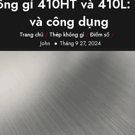
ng gỉ 410HT và 410L: T
và công dụng
Trang chủ
/
Thép không gỉ
/
Điểm số
/
John
Tháng 9 27, 2024