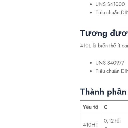
UNS S41000
Tiêu chuẩn DI
Tương đươn
410L là biến thể ít 
UNS S40977
Tiêu chuẩn DI
Thành phần 
Yếu tố
C
0,12 tối
410HT