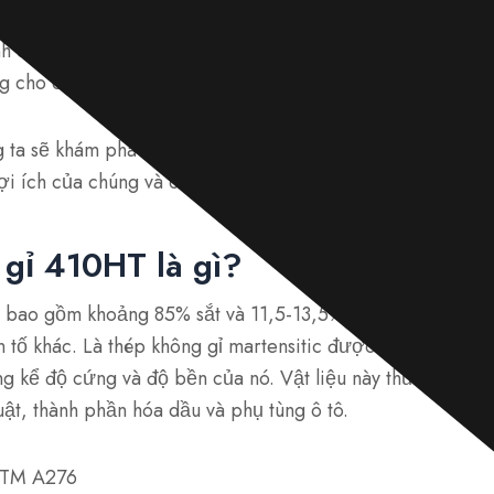
và 410L được biết đến rộng rãi vì độ bền, khả năng chống
nh công nghiệp khác nhau. Mỗi loại đều có những đặc điểm
ng cho các ứng dụng khác nhau.
g ta sẽ khám phá các tính chất, thành phần và công dụng
ợi ích của chúng và cách chúng được xử lý cho mục đích
gỉ 410HT là gì?
 bao gồm khoảng 85% sắt và 11,5-13,5% crom, với một l
tố khác. Là thép không gỉ martensitic được xử lý nhiệt, 
áng kể độ cứng và độ bền của nó. Vật liệu này thường đư
ật, thành phần hóa dầu và phụ tùng ô tô.
ASTM A276