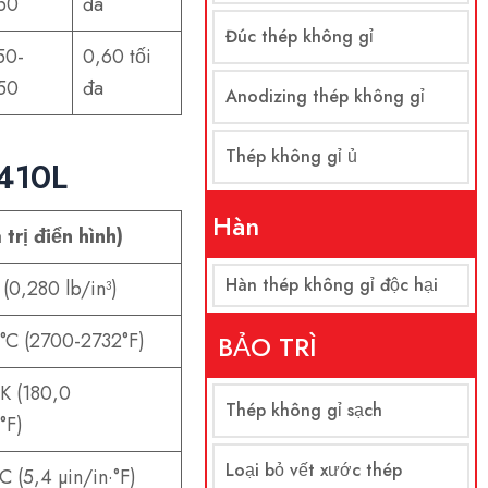
50
đa
Đúc thép không gỉ
50-
0,60 tối
50
đa
Anodizing thép không gỉ
Thép không gỉ ủ
 410L
Hàn
trị điển hình)
Hàn thép không gỉ độc hại
(0,280 lb/in³)
°C (2700-2732°F)
BẢO TRÌ
K (180,0
Thép không gỉ sạch
°F)
Loại bỏ vết xước thép
C (5,4 µin/in·°F)