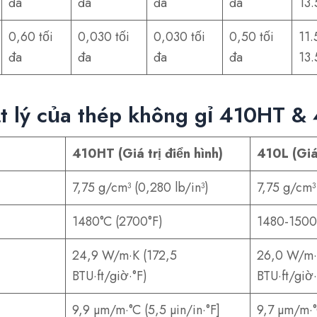
đa
đa
đa
đa
13.
0,60 tối
0,030 tối
0,030 tối
0,50 tối
11.
đa
đa
đa
đa
13.
ật lý của thép không gỉ 410HT &
410HT (Giá trị điển hình)
410L (Giá 
7,75 g/cm³ (0,280 lb/in³)
7,75 g/cm³ 
1480°C (2700°F)
1480-1500
24,9 W/m·K (172,5
26,0 W/m·
BTU·ft/giờ·°F)
BTU·ft/giờ·
9,9 µm/m·°C (5,5 µin/in·°F]
9,7 µm/m·°