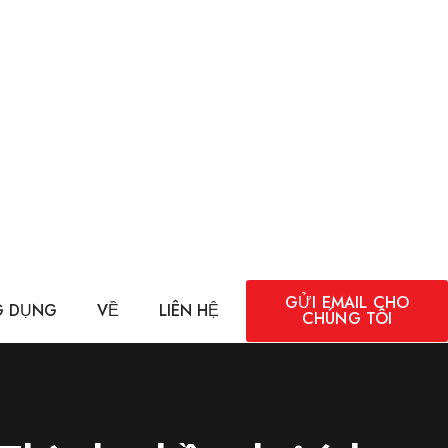
GỬI EMAIL CHO
 DỤNG
VỀ
LIÊN HỆ
CHÚNG TÔI