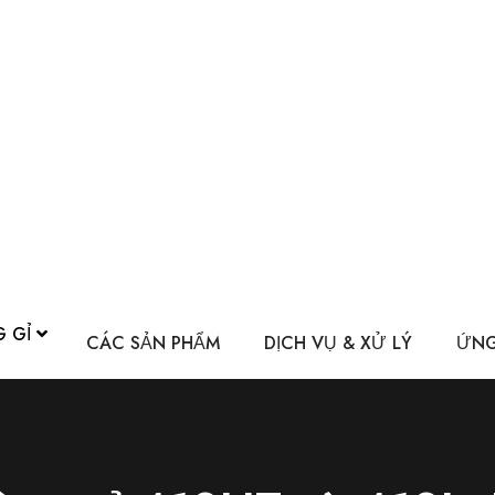
G GỈ
CÁC SẢN PHẨM
DỊCH VỤ & XỬ LÝ
ỨNG