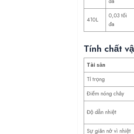
đa
0,03 tối
410L
đa
Tính chất v
Tài sản
Tỉ trọng
Điểm nóng chảy
Độ dẫn nhiệt
Sự giãn nở vì nhiệt