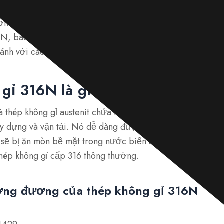
p không gỉ khác nhau, 316N nổi bật nhờ các đặc tính cơ họ
ơn với môi trường nhiệt độ cao. Bài viết này đi sâu vào các
6N, bao gồm định nghĩa, thành phần hóa học, đặc tính, 
ánh với các loại khác như 316 và 316L.
gỉ 316N là gì?
à thép không gỉ austenit chứa molypden được sử dụng ch
y dựng và vận tải. Nó dễ dàng được định hình và hàn và 
 sẽ bị ăn mòn bề mặt trong nước biển ấm. Do hàm lượng n
hép không gỉ cấp 316 thông thường.
ơng đương của thép không gỉ 316N