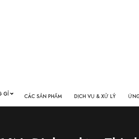
G GỈ
CÁC SẢN PHẨM
DỊCH VỤ & XỬ LÝ
ỨNG