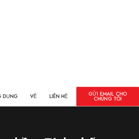
GỬI EMAIL CHO
 DỤNG
VỀ
LIÊN HỆ
CHÚNG TÔI