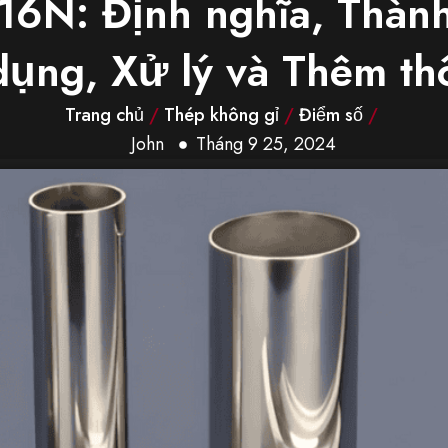
16N: Định nghĩa, Thành
ụng, Xử lý và Thêm thô
Trang chủ
/
Thép không gỉ
/
Điểm số
/
John
Tháng 9 25, 2024