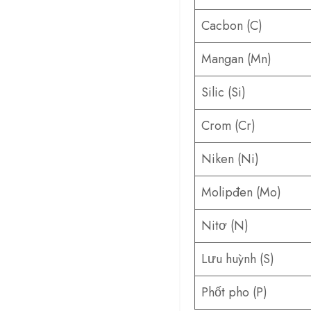
Cacbon (C)
Mangan (Mn)
Silic (Si)
Crom (Cr)
Niken (Ni)
Molipđen (Mo)
Nitơ (N)
Lưu huỳnh (S)
Phốt pho (P)