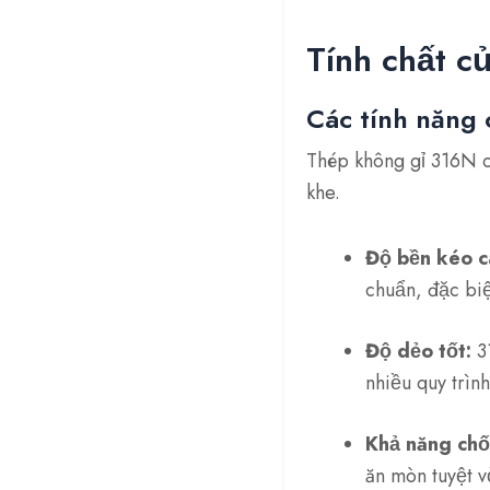
Tính chất c
Các tính năng 
Thép không gỉ 316N c
khe.
Độ bền kéo c
chuẩn, đặc biệ
Độ dẻo tốt:
31
nhiều quy trìn
Khả năng chố
ăn mòn tuyệt v