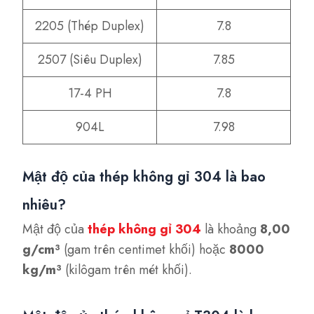
2205 (Thép Duplex)
7.8
2507 (Siêu Duplex)
7.85
17-4 PH
7.8
904L
7.98
Mật độ của thép không gỉ 304 là bao
nhiêu?
Mật độ của
thép không gỉ 304
là khoảng
8,00
g/cm³
(gam trên centimet khối) hoặc
8000
kg/m³
(kilôgam trên mét khối).