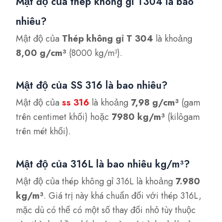
Mật độ của thép không gỉ T304 là bao
nhiêu?
Mật độ của
Thép không gỉ T 304
là khoảng
8,00 g/cm³
(8000 kg/m³).
Mật độ của SS 316 là bao nhiêu?
Mật độ của
ss
316
là khoảng
7,98 g/cm³
(gam
trên centimet khối) hoặc
7980 kg/m³
(kilôgam
trên mét khối).
Mật độ của 316L là bao nhiêu kg/m³?
Mật độ của thép không gỉ 316L là khoảng
7.980
kg/m³
. Giá trị này khá chuẩn đối với thép 316L,
mặc dù có thể có một số thay đổi nhỏ tùy thuộc