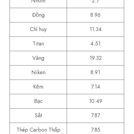
Nhôm
2.7
Đồng
8.96
Chỉ huy
11.34
Titan
4.51
Vàng
19.32
Niken
8.91
Kẽm
7.14
Bạc
10.49
Sắt
7.87
Thép Carbon Thấp
7.85