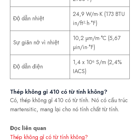
24,9 W/m·K (173 BTU
Độ dẫn nhiệt
in/ft²·h·°F)
10,2 µm/m·°C (5,67
Sự giãn nở vì nhiệt
µin/in·°F)
1,4 x 10⁶ S/m (2,4%
Độ dẫn điện
IACS)
Thép không gỉ 410 có từ tính không?
Có, thép không gỉ 410 có từ tính. Nó có cấu trúc
martensitic, mang lại cho nó tính chất từ tính.
Đọc liên quan
Thép không gỉ có từ tính không?