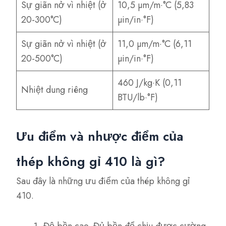
Sự giãn nở vì nhiệt (ở
10,5 µm/m·°C (5,83
20-300°C)
µin/in·°F)
Sự giãn nở vì nhiệt (ở
11,0 µm/m·°C (6,11
20-500°C)
µin/in·°F)
460 J/kg·K (0,11
Nhiệt dung riêng
BTU/lb·°F)
Ưu điểm và nhược điểm của
thép không gỉ 410 là gì?
Sau đây là những ưu điểm của thép không gỉ
410.