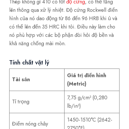
Thép không gỉ 410 có tốt
độ cứng
, có thể tăng
lên thông qua xử lý nhiệt. Độ cứng Rockwell điển
hình của nó dao động từ 86 đến 96 HRB khi ủ và
có thể lên đến 35 HRC khi tôi. Điều này làm cho
nó phù hợp với các bộ phận đòi hỏi độ bền và
khả năng chống mài mòn.
Tính chất vật lý
Giá trị điển hình
Tài sản
(Metric)
7,75 g/cm³ (0,280
Tỉ trọng
lb/in³)
1450-1510°C (2642-
Điểm nóng chảy
2750°F)