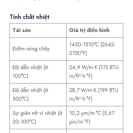
Tính chất nhiệt
Tài sản
Giá trị điển hình
1450-1510°C (2642-
Điểm nóng chảy
2750°F)
Độ dẫn nhiệt (ở
24,9 W/m·K (173 BTU
100°C)
in/ft²·h·°F)
Độ dẫn nhiệt (ở
28,7 W/m·K (199 BTU
500°C)
in/ft²·h·°F)
Sự giãn nở vì nhiệt (ở
10,2 µm/m·°C (5,67
20-100°C)
µin/in·°F)