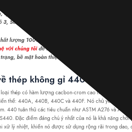
Hiện tại, kho có các sản phẩm SS 440 (UNS S44000): t
, que, v.v. Ngoài ra, còn có nhiều loại bề mặt hoàn th
 3, Số 4, HL, Số 8, Phun bi, v.v.
chất lượng 100%. Không có sản phẩm lỗi nào được gi
hệ với chúng tôi
để tùy chỉnh hình thức mong muốn củ
trạng, bề mặt hoàn thiện, cách xử lý, v.v.
ề thép không gỉ 440
à loại thép có hàm lượng cacbon-crom cao thuộc dòng 4
biến thể: 440A, 440B, 440C và 440F. Nó chủ yếu bao g
m. 440 tuân thủ các tiêu chuẩn như ASTM A276 và AISI 4
440. Đặc điểm đáng chú ý nhất của nó là khả năng chống
i xử lý nhiệt, khiến nó được sử dụng rộng rãi trong dao, 