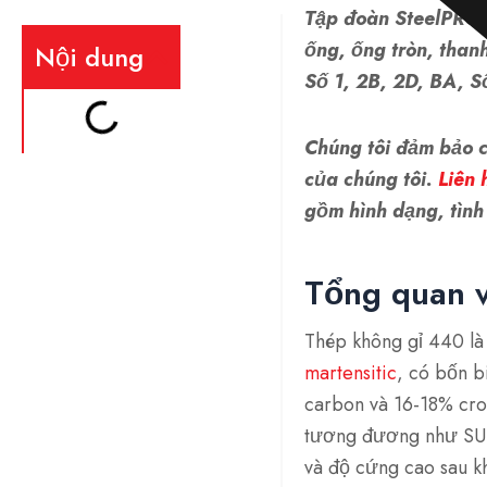
Tập đoàn SteelPRO
ống, ống tròn, thanh
Nội dung
Số 1, 2B, 2D, BA, Số
Chúng tôi đảm bảo 
của chúng tôi.
Liên 
gồm hình dạng, tình 
Tổng quan v
Thép không gỉ 440 l
martensitic
, có bốn 
carbon và 16-18% cro
tương đương như SUS
và độ cứng cao sau kh