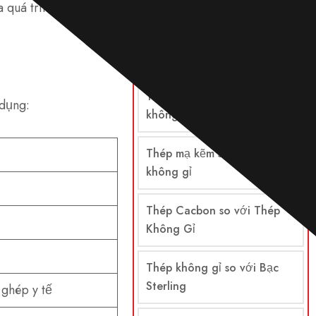
a quá trình làm nguội
So sánh
Thép so với thép không gỉ
Thép hợp kim so với thép
 dụng:
không gỉ
Thép mạ kẽm so với thép
không gỉ
Thép Cacbon so với Thép
Không Gỉ
Thép không gỉ so với Bạc
Sterling
 ghép y tế