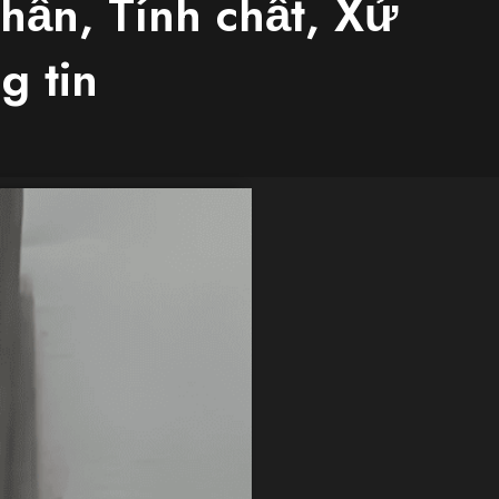
hần, Tính chất, Xử
g tin