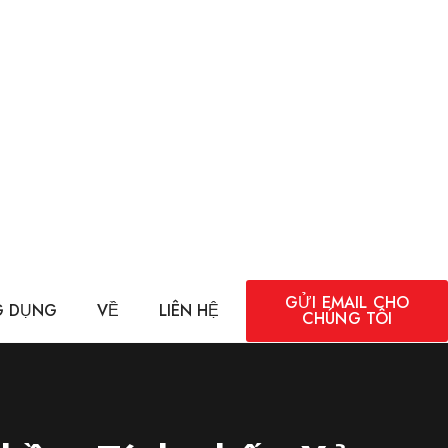
GỬI EMAIL CHO
 DỤNG
VỀ
LIÊN HỆ
CHÚNG TÔI