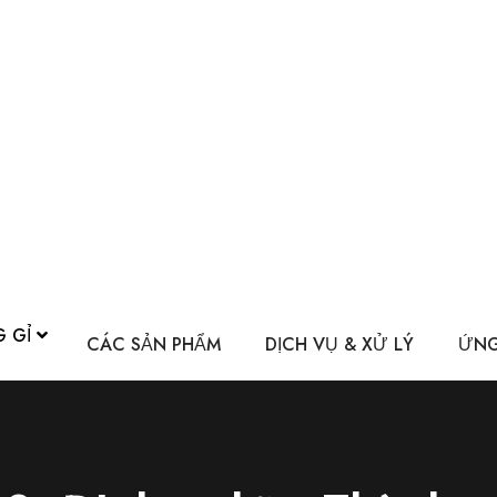
G GỈ
CÁC SẢN PHẨM
DỊCH VỤ & XỬ LÝ
ỨNG