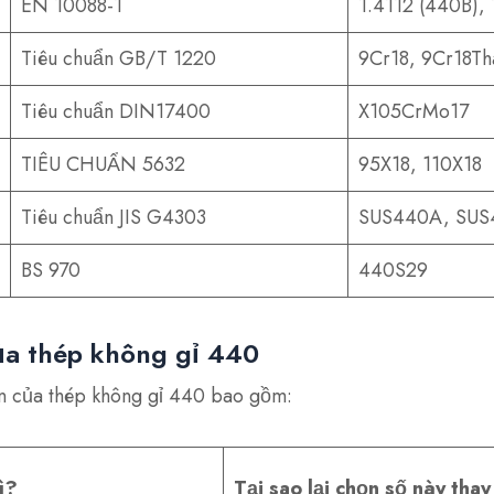
EN 10088-1
1.4112 (440B),
Tiêu chuẩn GB/T 1220
9Cr18, 9Cr18Th
Tiêu chuẩn DIN17400
X105CrMo17
TIÊU CHUẨN 5632
95X18, 110X18
Tiêu chuẩn JIS G4303
SUS440A, SUS
BS 970
440S29
ủa thép không gỉ 440
n của thép không gỉ 440 bao gồm:
ì?
Tại sao lại chọn số này tha