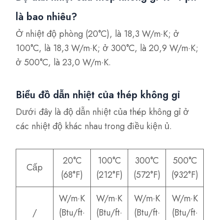
là bao nhiêu?
Ở nhiệt độ phòng (20°C), là 18,3 W/m·K; ở
100°C, là 18,3 W/m·K; ở 300°C, là 20,9 W/m·K;
ở 500°C, là 23,0 W/m·K.
Biểu đồ dẫn nhiệt của thép không gỉ
Dưới đây là độ dẫn nhiệt của thép không gỉ ở
các nhiệt độ khác nhau trong điều kiện ủ.
20°C
100°C
300°C
500°C
Cấp
(68°F)
(212°F)
(572°F)
(932°F)
W/m·K
W/m·K
W/m·K
W/m·K
/
(Btu/ft·
(Btu/ft·
(Btu/ft·
(Btu/ft·