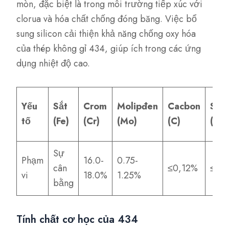
mòn, đặc biệt là trong môi trường tiếp xúc với
clorua và hóa chất chống đóng băng. Việc bổ
sung silicon cải thiện khả năng chống oxy hóa
của thép không gỉ 434, giúp ích trong các ứng
dụng nhiệt độ cao.
Yếu
Sắt
Crom
Molipđen
Cacbon
Silic
tố
(Fe)
(Cr)
(Mo)
(C)
(Si)
Sự
Phạm
16.0-
0.75-
cân
≤0,12%
≤1,
vi
18.0%
1.25%
bằng
Tính chất cơ học của 434