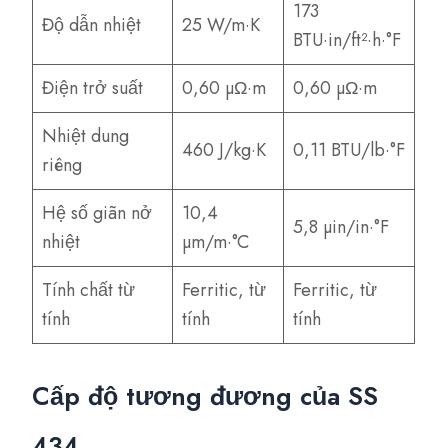
173
Độ dẫn nhiệt
25 W/m·K
BTU·in/ft²·h·°F
Điện trở suất
0,60 µΩ·m
0,60 µΩ·m
Nhiệt dung
460 J/kg·K
0,11 BTU/lb·°F
riêng
Hệ số giãn nở
10,4
5,8 µin/in·°F
nhiệt
µm/m·°C
Tính chất từ
Ferritic, từ
Ferritic, từ
tính
tính
tính
Cấp độ tương đương của SS
434