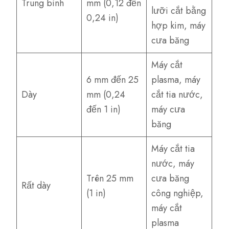
Trung bình
mm (0,12 đến
lưỡi cắt bằng
0,24 in)
hợp kim, máy
cưa băng
Máy cắt
6 mm đến 25
plasma, máy
Dày
mm (0,24
cắt tia nước,
đến 1 in)
máy cưa
băng
Máy cắt tia
nước, máy
Trên 25 mm
cưa băng
Rất dày
(1 in)
công nghiệp,
máy cắt
plasma