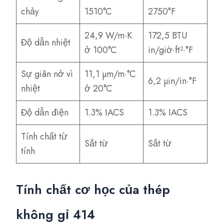
chảy
1510°C
2750°F
24,9 W/m·K
172,5 BTU
Độ dẫn nhiệt
ở 100°C
in/giờ·ft²·°F
Sự giãn nở vì
11,1 µm/m·°C
6,2 µin/in·°F
nhiệt
ở 20°C
Độ dẫn điện
1.3% IACS
1.3% IACS
Tính chất từ
Sắt từ
Sắt từ
tính
Tính chất cơ học của thép
không gỉ 414