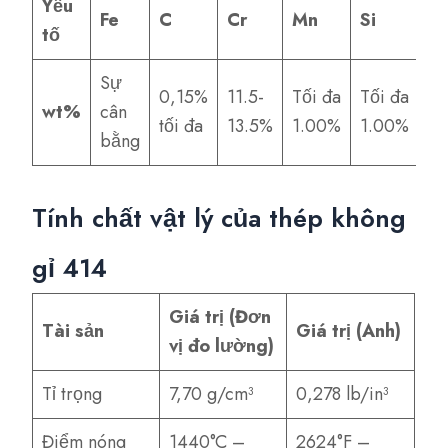
Yếu
Fe
C
Cr
Mn
Si
S
tố
Sự
0,15%
11.5-
Tối đa
Tối đa
0
wt%
cân
tối đa
13.5%
1.00%
1.00%
tố
bằng
Tính chất vật lý của thép không
gỉ 414
Giá trị (Đơn
Tài sản
Giá trị (Anh)
vị đo lường)
Tỉ trọng
7,70 g/cm³
0,278 lb/in³
Điểm nóng
1440°C –
2624°F –