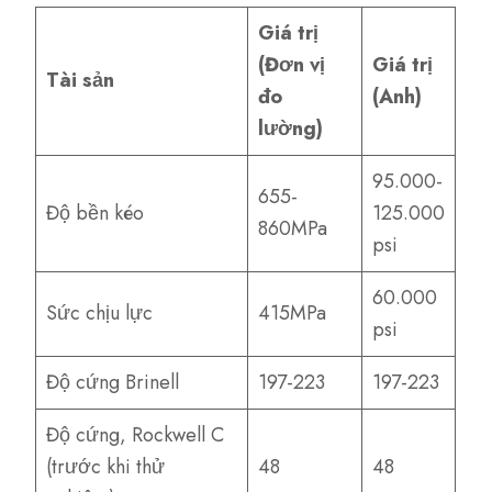
Giá trị
(Đơn vị
Giá trị
Tài sản
đo
(Anh)
lường)
95.000-
655-
Độ bền kéo
125.000
860MPa
psi
60.000
Sức chịu lực
415MPa
psi
Độ cứng Brinell
197-223
197-223
Độ cứng, Rockwell C
(trước khi thử
48
48