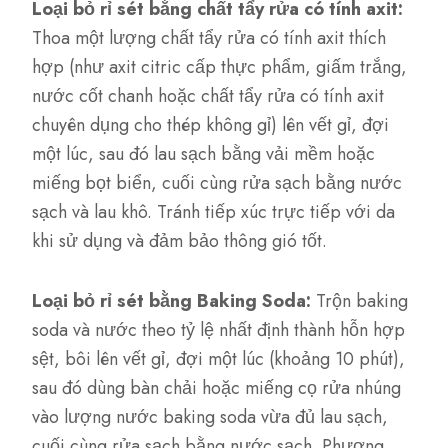
Loại bỏ rỉ sét bằng chất tẩy rửa có tính axit:
Thoa một lượng chất tẩy rửa có tính axit thích
hợp (như axit citric cấp thực phẩm, giấm trắng,
nước cốt chanh hoặc chất tẩy rửa có tính axit
chuyên dụng cho thép không gỉ) lên vết gỉ, đợi
một lúc, sau đó lau sạch bằng vải mềm hoặc
miếng bọt biển, cuối cùng rửa sạch bằng nước
sạch và lau khô. Tránh tiếp xúc trực tiếp với da
khi sử dụng và đảm bảo thông gió tốt.
Loại bỏ rỉ sét bằng Baking Soda:
Trộn baking
soda và nước theo tỷ lệ nhất định thành hỗn hợp
sệt, bôi lên vết gỉ, đợi một lúc (khoảng 10 phút),
sau đó dùng bàn chải hoặc miếng cọ rửa nhúng
vào lượng nước baking soda vừa đủ lau sạch,
cuối cùng rửa sạch bằng nước sạch. Phương