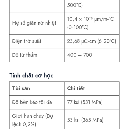
500°C)
10,4 × 10⁻⁶ µm/m-°C
Hệ số giãn nở nhiệt
(0-100°C)
Điện trở suất
23,68 µΩ-cm (ở 20°C)
Độ từ thẩm
400 – 700
Tính chất cơ học
Tài sản
Chi tiết
Độ bền kéo tối đa
77 ksi (531 MPa)
Giới hạn chảy (Độ
53 ksi (365 MPa)
lệch 0,2%)