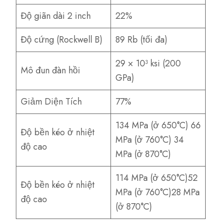
Độ giãn dài 2 inch
22%
Độ cứng (Rockwell B)
89 Rb (tối đa)
29 × 10³ ksi (200
Mô đun đàn hồi
GPa)
Giảm Diện Tích
77%
134 MPa (ở 650°C) 66
Độ bền kéo ở nhiệt
MPa (ở 760°C) 34
độ cao
MPa (ở 870°C)
114 MPa (ở 650°C)52
Độ bền kéo ở nhiệt
MPa (ở 760°C)28 MPa
độ cao
(ở 870°C)