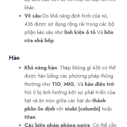
khác.
Vẽ sâu
:Do khả năng định hình của nó,
436 được sử dụng rộng rãi trong các bộ
phận kéo sâu như
linh kiện ô tô
Và
bồn
rửa nhà bếp
.
Hàn
Khả năng hàn
: Thép không gỉ 436 có thể
được hàn bằng các phương pháp thông
thường như
TIG
,
MIG
, Và
hàn điện trở
.
Nó ít bị ảnh hưởng bởi sự phát triển của
hạt và ăn mòn giữa các hạt do
thành
phần ổn định
với
niobi (columbi)
hoặc
titan
.
Các biện pháp phòng ngừa
: Có thể cần