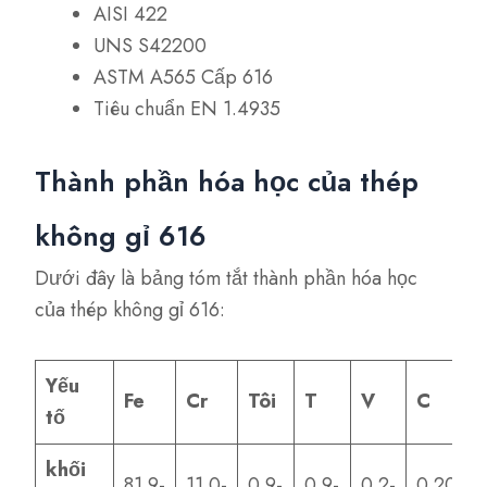
AISI 422
UNS S42200
ASTM A565 Cấp 616
Tiêu chuẩn EN 1.4935
Thành phần hóa học của thép
không gỉ 616
Dưới đây là bảng tóm tắt thành phần hóa học
của thép không gỉ 616:
Yếu
Fe
Cr
Tôi
T
V
C
tố
khối
81.9-
11.0-
0.9-
0.9-
0.2-
0.20-