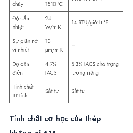
chảy
1510 °C
Độ dẫn
24
14 BTU/giờ·ft·°F
nhiệt
W/m·K
Sự giãn nở
10
–
vì nhiệt
µm/m·K
Độ dẫn
4.7%
5.3% IACS cho trọng
điện
IACS
lượng riêng
Tính chất
Sắt từ
Sắt từ
từ tính
Tính chất cơ học của thép