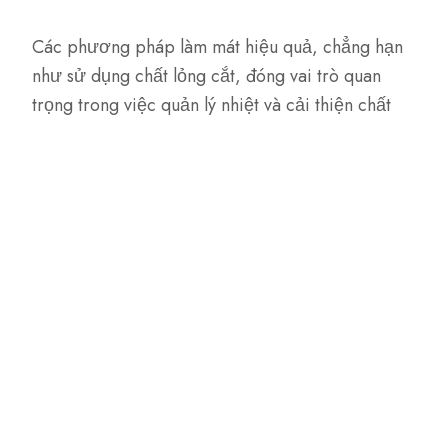
Các phương pháp làm mát hiệu quả, chẳng hạn
như sử dụng chất lỏng cắt, đóng vai trò quan
trọng trong việc quản lý nhiệt và cải thiện chất
lượng bề mặt.
Bản tóm tắt
Thép không gỉ 616, còn được gọi là AISI 422, là
hợp kim được thiết kế để chịu được nhiệt độ
cao và chống mài mòn. Đây là vật liệu lý tưởng
cho tua-bin, động cơ phản lực và bộ trao đổi
nhiệt.
Tại Steel Pro Group, chúng tôi cam kết cung cấp