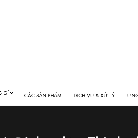
G GỈ
CÁC SẢN PHẨM
DỊCH VỤ & XỬ LÝ
ỨNG