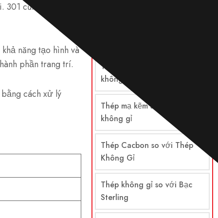
i. 301 cũng có khả
So sánh
Thép so với thép không gỉ
 khả năng tạo hình và
hành phần trang trí.
Thép hợp kim so với thép
không gỉ
 bằng cách xử lý
Thép mạ kẽm so với thép
không gỉ
Thép Cacbon so với Thép
Không Gỉ
Thép không gỉ so với Bạc
Sterling