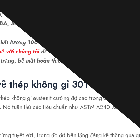
Hiện tại, kho có các sản phẩm SS 301 (UNS S30100): t
, que, dây, v.v. Ngoài ra, còn có nhiều loại bề mặt ho
BA, Số 3, Số 4, HL, Số 8, Phun bi, v.v.
chất lượng 100%. Không có sản phẩm lỗi nào được gi
hệ với chúng tôi
để tùy chỉnh hình thức mong muốn củ
trạng, bề mặt hoàn thiện, cách xử lý, v.v.
ề thép không gỉ 301
 thép không gỉ austenit cường độ cao trong dòng 300, c
%. Nó tuân thủ các tiêu chuẩn như ASTM A240 và tương đ
ứng tuyệt vời, trong đó độ bền tăng đáng kể thông qua qu