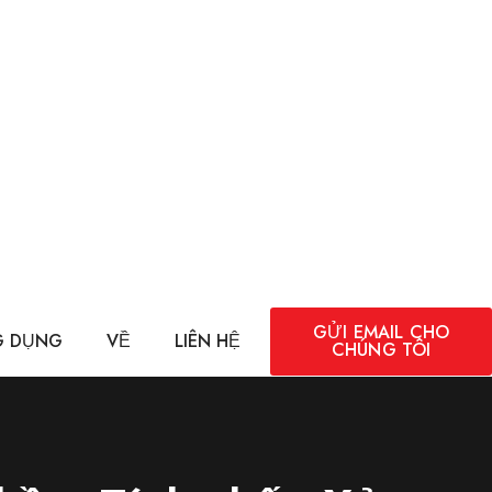
GỬI EMAIL CHO
 DỤNG
VỀ
LIÊN HỆ
CHÚNG TÔI