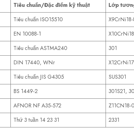
Tiêu chuẩn/Đặc điểm kỹ thuật
Lớp tươn
Tiêu chuẩn ISO15510
X9CrNi18-
EN 10088-1
X10CrNi18-
Tiêu chuẩn ASTMA240
301
DIN 17440, WNr
X12CrNi17
Tiêu chuẩn JIS G4305
SUS301
BS 1449-2
301S21, 3
AFNOR NF A35-572
Z11CN18-0
Thứ 3 tuần 14 23 31
2331