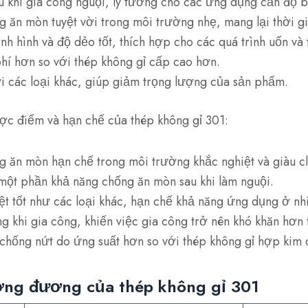
 khi gia công nguội, lý tưởng cho các ứng dụng cần độ b
 ăn mòn tuyệt vời trong môi trường nhẹ, mang lại thời gi
nh hình và độ dẻo tốt, thích hợp cho các quá trình uốn và 
phí hơn so với thép không gỉ cấp cao hơn.
i các loại khác, giúp giảm trọng lượng của sản phẩm.
ợc điểm và hạn chế của thép không gỉ 301:
 ăn mòn hạn chế trong môi trường khắc nghiệt và giàu cl
một phần khả năng chống ăn mòn sau khi làm nguội.
ệt tốt như các loại khác, hạn chế khả năng ứng dụng ở nhi
g khi gia công, khiến việc gia công trở nên khó khăn hơn 
 chống nứt do ứng suất hơn so với thép không gỉ hợp kim 
ơng đương của thép không gỉ 301