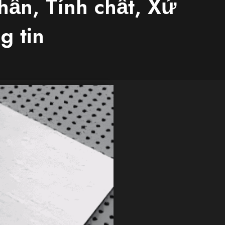
hần, Tính chất, Xử
g tin