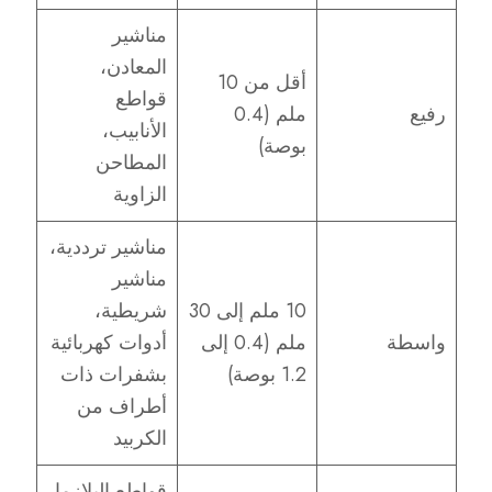
مناشير
المعادن،
أقل من 10
قواطع
رفيع
ملم (0.4
الأنابيب،
بوصة)
المطاحن
الزاوية
مناشير ترددية،
مناشير
10 ملم إلى 30
شريطية،
واسطة
ملم (0.4 إلى
أدوات كهربائية
1.2 بوصة)
بشفرات ذات
أطراف من
الكربيد
قواطع البلازما،