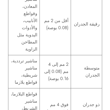
المعادن،
وقواطع
أقل من 2 مم
الأنابيب،
رقيقة الجدران
(0.08 بوصة)
والأدوات
اليدوية مثل
المطاحن
الزاوية
مناشير ترددية،
2 مم إلى 4
متوسطة
مناشير
مم (0.08 إلى
الجدران
شريطية،
0.16 بوصة)
قواطع بلازما
قواطع البلازما،
مناشير
ذو جدران
فوق 4 مم
الشريط،