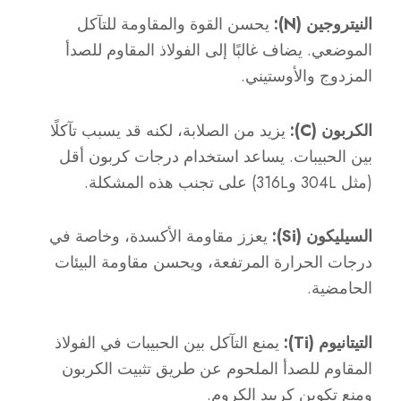
النيتروجين (N):
يحسن القوة والمقاومة للتآكل
الموضعي. يضاف غالبًا إلى الفولاذ المقاوم للصدأ
المزدوج والأوستيني.
الكربون (C):
يزيد من الصلابة، لكنه قد يسبب تآكلًا
بين الحبيبات. يساعد استخدام درجات كربون أقل
(مثل 304L و316L) على تجنب هذه المشكلة.
السيليكون (Si):
يعزز مقاومة الأكسدة، وخاصة في
درجات الحرارة المرتفعة، ويحسن مقاومة البيئات
الحامضية.
التيتانيوم (Ti):
يمنع التآكل بين الحبيبات في الفولاذ
المقاوم للصدأ الملحوم عن طريق تثبيت الكربون
ومنع تكوين كربيد الكروم.