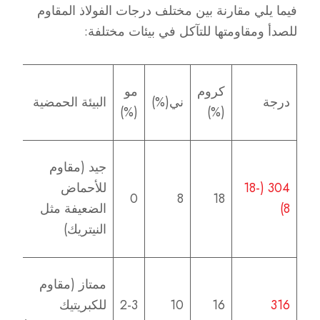
فيما يلي مقارنة بين مختلف درجات الفولاذ المقاوم
للصدأ ومقاومتها للتآكل في بيئات مختلفة:
كروم
مو
الب
درجة
ني(%)
البيئة الحمضية
(%)
(%)
ال
جيد (مقاوم
مع
304 (18-
للأحماض
(م
0
8
18
8)
الضعيفة مثل
لل
النيتريك)
ال
جي
ممتاز (مقاوم
(م
316
16
10
2-3
للكبريتيك
لل