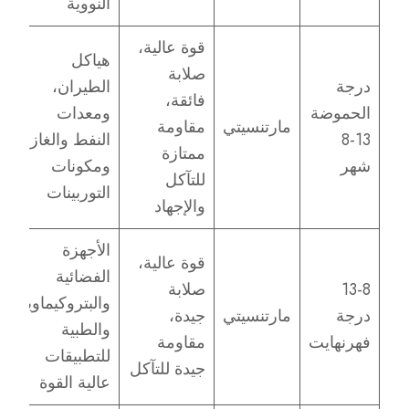
النووية
قوة عالية،
هياكل
صلابة
درجة
الطيران،
فائقة،
الحموضة
ومعدات
مارتنسيتي
مقاومة
13-8
النفط والغاز،
ممتازة
شهر
ومكونات
للتآكل
التوربينات
والإجهاد
الأجهزة
قوة عالية،
الفضائية
13-8
صلابة
والبتروكيماوية
درجة
مارتنسيتي
جيدة،
والطبية
فهرنهايت
مقاومة
للتطبيقات
جيدة للتآكل
عالية القوة