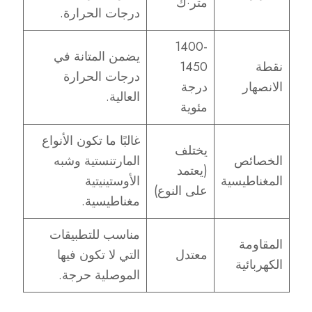
متر·ك
درجات الحرارة.
1400-
يضمن المتانة في
نقطة
1450
درجات الحرارة
الانصهار
درجة
العالية.
مئوية
غالبًا ما تكون الأنواع
يختلف
الخصائص
المارتنستية وشبه
(يعتمد
المغناطيسية
الأوستينيتية
على النوع)
مغناطيسية.
مناسب للتطبيقات
المقاومة
معتدل
التي لا تكون فيها
الكهربائية
الموصلية حرجة.