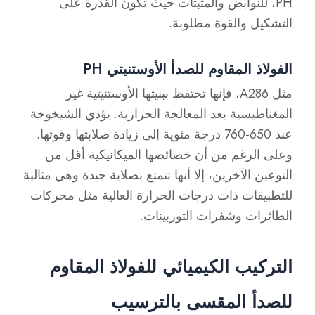
PH، للنوابض والمثبتات حيث تكون القدرة على
التشكيل والقوة مطلوبة.
الفولاذ المقاوم للصدأ الأوستنيتي PH
مثل A286، فإنها تحتفظ ببنيتها الأوستنيتية غير
المغناطيسية بعد المعالجة الحرارية. يؤدي الشيخوخة
عند 650-760 درجة مئوية إلى زيادة صلابتها وقوتها.
وعلى الرغم من أن خصائصها الميكانيكية أقل من
النوعين الآخرين، إلا أنها تتمتع بصلابة جيدة وهي مثالية
للتطبيقات ذات درجات الحرارة العالية مثل محركات
الطائرات وشفرات التوربينات.
التركيب الكيميائي للفولاذ المقاوم
للصدأ المقسى بالترسيب