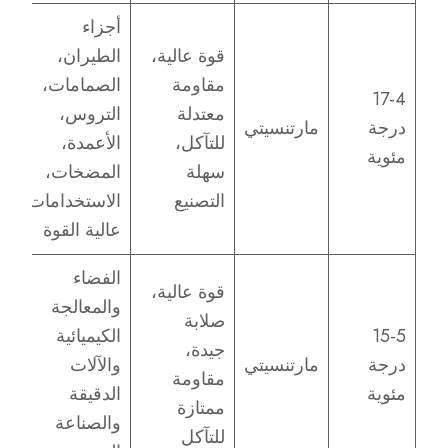
أجزاء
قوة عالية،
الطيران،
مقاومة
الصمامات،
17-4
معتدلة
التروس،
درجة
مارتنسيتي
للتآكل،
الأعمدة،
مئوية
سهلة
المضخات،
التصنيع
الاستخدامات
عالية القوة
الفضاء
قوة عالية،
والمعالجة
صلابة
15-5
الكيميائية
جيدة،
درجة
مارتنسيتي
والآلات
مقاومة
مئوية
الدقيقة
ممتازة
والصناعة
للتآكل