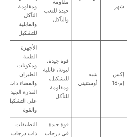
مقاومة
شهر
ومقاومة
جيدة للتعب
التآكل
والتآكل
والقابلية
للتشكيل
الأجهزة
الطبية
قوة جيدة،
ومكونات
ليونة، قابلية
إكس
شبه
الطيران
للتشكيل،
إم-16
أوستنيتي
والفضاء ذات
ومقاومة
القدرة الجيدة
للتآكل
على التشكيل
والقوة
قوة جيدة
التطبيقات
في درجات
ذات درجات