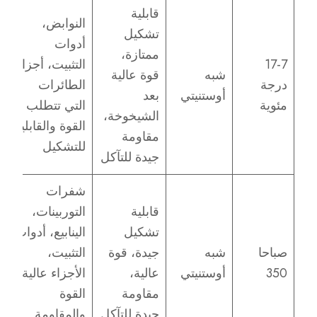
قابلية
النوابض،
تشكيل
أدوات
ممتازة،
17-7
التثبيت، أجزاء
شبه
قوة عالية
درجة
الطائرات
أوستنيتي
بعد
مئوية
التي تتطلب
الشيخوخة،
القوة والقابلية
مقاومة
للتشكيل
جيدة للتآكل
شفرات
قابلية
التوربينات،
تشكيل
الينابيع، أدوات
صباحا
شبه
جيدة، قوة
التثبيت،
350
أوستنيتي
عالية،
الأجزاء عالية
مقاومة
القوة
جيدة للتآكل
والمقاومة