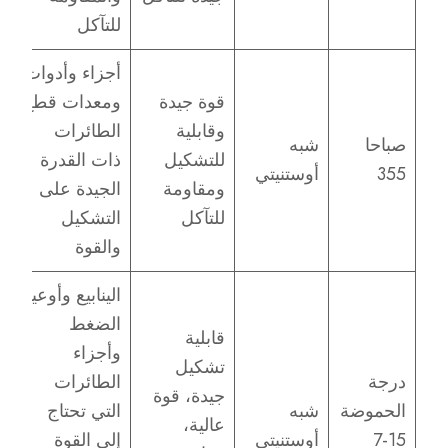
للتآكل
أجزاء وأدوات
قوة جيدة
ومعدات قطع
وقابلية
الطائرات
صباحا
شبه
للتشكيل
ذات القدرة
355
أوستنيتي
ومقاومة
الجيدة على
للتآكل
التشكيل
والقوة
الينابيع وأوعية
الضغط
قابلية
وأجزاء
تشكيل
درجة
الطائرات
جيدة، قوة
الحموضة
شبه
التي تحتاج
عالية،
15-7
أوستنيتي
إلى القوة