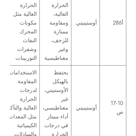
الحرارة
الحرارة
العالية،
العالية مثل
أ286
أوستينيتي
ومقاومة
مكونات
ممتازة
المحرك
للزحف،
النفاث
وغير
وشفرات
مغناطيسية
التوربينات
يحتفظ
الاستخدامات
بالهيكل
المقاومة
الأوستنيتي،
لدرجات
غير
الحرارة
17-10
أوستينيتي
مغناطيسي،
العالية والتآكل
ص
أداء ممتاز
مثل المعدات
في درجات
الكيميائية
الحرارة
والمبادلات