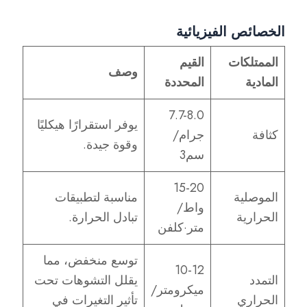
الخصائص الفيزيائية
الممتلكات
القيم
وصف
المادية
المحددة
7.7-8.0
يوفر استقرارًا هيكليًا
كثافة
جرام/
وقوة جيدة.
سم3
15-20
الموصلية
مناسبة لتطبيقات
واط/
الحرارية
تبادل الحرارة.
متر·كلفن
توسع منخفض، مما
10-12
التمدد
يقلل التشوهات تحت
ميكرومتر/
الحراري
تأثير التغيرات في