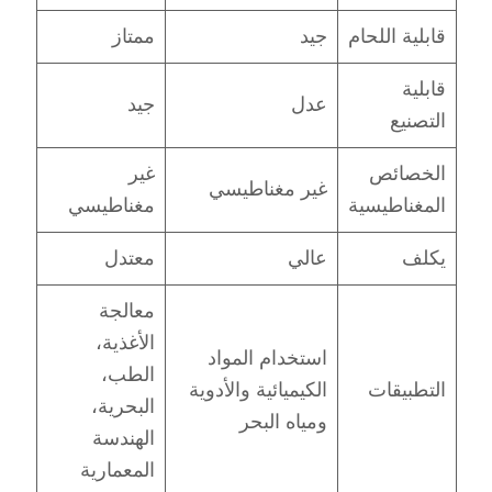
قابلية اللحام
جيد
ممتاز
قابلية
عدل
جيد
التصنيع
الخصائص
غير
غير مغناطيسي
المغناطيسية
مغناطيسي
يكلف
عالي
معتدل
معالجة
الأغذية،
استخدام المواد
الطب،
التطبيقات
الكيميائية والأدوية
البحرية،
ومياه البحر
الهندسة
المعمارية