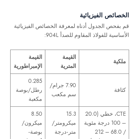
الخصائص الفيزيائية
قم بفحص الجدول أدناه لمعرفة الخصائص الفيزيائية
الأساسية للفولاذ المقاوم للصدأ 904L:
القيمة
القيمة
ملكية
المترية
الإمبراطورية
0.285
7.90 جرام/
كثافة
رطل/بوصة
سم مكعب
مكعبة
CTE، خطي (20.0
15.3
8.50
– 100 درجة مئوية
ميكرومتر/
ميكرون/
/ 68.0 – 212
متر-درجة
بوصة-