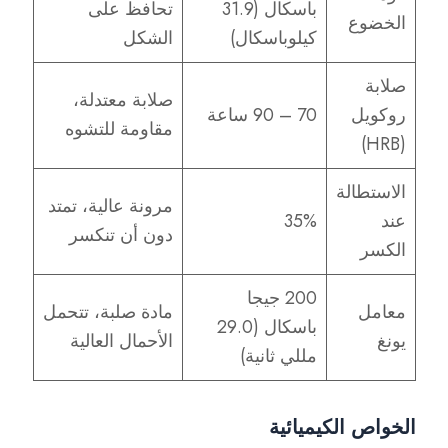
باسكال (31.9
تحافظ على
الخضوع
كيلوباسكال)
الشكل
صلابة
صلابة معتدلة،
روكويل
70 – 90 ساعة
مقاومة للتشوه
(HRB)
الاستطالة
مرونة عالية، تمتد
عند
35%
دون أن تنكسر
الكسر
200 جيجا
معامل
مادة صلبة، تتحمل
باسكال (29.0
يونغ
الأحمال العالية
مللي ثانية)
الخواص الكيميائية