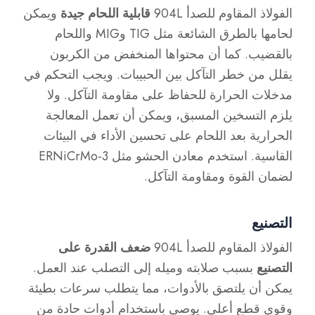
الفولاذ المقاوم للصدأ 904L
قابلية اللحام جيدة
ويمكن
لحامها بالطرق الشائعة مثل TIG وMIG واللحام
بالقضيب. كما أن محتواها المنخفض من الكربون
يقلل من خطر التآكل بين الحبيبات. ويجب التحكم في
مدخلات الحرارة للحفاظ على مقاومة التآكل. ولا
يلزم التسخين المسبق، ويمكن أن تعمل المعالجة
الحرارية بعد اللحام على تحسين الأداء في البيئات
القاسية. استخدم معادن الحشو مثل ERNiCrMo-3
لضمان القوة ومقاومة التآكل.
التصنيع
الفولاذ المقاوم للصدأ 904L
ضعف القدرة على
التصنيع
بسبب صلابته وميله إلى التصلب عند العمل.
يمكن أن يلتصق بالأدوات، مما يتطلب سرعات بطيئة
وقوى قطع أعلى. يوصى باستخدام أدوات حادة من