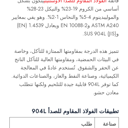
فائقة
الفولاذ المقاوم للصدأ الأوستنيتي
يتكون بشكل
أساسي من الكروم 19-23% والنيكل 23-28%
والموليبدينوم 4-5% والنحاس 1-2%. وهو يفي بمعايير
ASTM A240 وEN 10088-2 ويعادل 1.4539 (EN)
وSUS 904L (JIS).
تتميز هذه الدرجة بمقاومتها الممتازة للتآكل، وخاصة
في البيئات الحمضية، ومقاومتها العالية للتآكل الناتج
عن الحفر والشقوق. تُستخدم عادةً في المعالجة
الكيميائية، وصناعة النفط والغاز، والصناعات الدوائية.
كما توفر 904L قابلية جيدة للتلحيم ولكنها تتطلب
معادن حشو.
تطبيقات الفولاذ المقاوم للصدأ 904L
صناعة
طلب