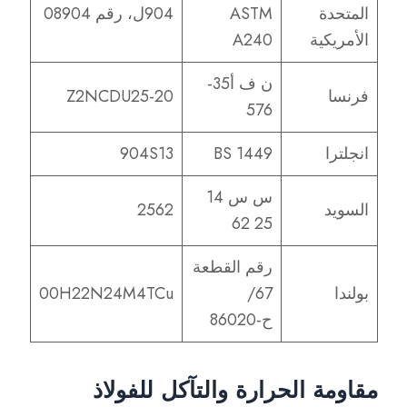
المتحدة
ASTM
904ل، رقم 08904
الأمريكية
A240
ن ف أ35-
فرنسا
Z2NCDU25-20
576
انجلترا
BS 1449
904S13
س س 14
السويد
2562
25 62
رقم القطعة
بولندا
67/
00H22N24M4TCu
ح-86020
مقاومة الحرارة والتآكل للفولاذ