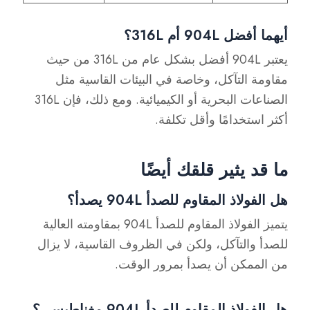
أيهما أفضل 904L أم 316L؟
يعتبر 904L أفضل بشكل عام من 316L من حيث
مقاومة التآكل، وخاصة في البيئات القاسية مثل
الصناعات البحرية أو الكيميائية. ومع ذلك، فإن 316L
أكثر استخدامًا وأقل تكلفة.
ما قد يثير قلقك أيضًا
هل الفولاذ المقاوم للصدأ 904L يصدأ؟
يتميز الفولاذ المقاوم للصدأ 904L بمقاومته العالية
للصدأ والتآكل، ولكن في الظروف القاسية، لا يزال
من الممكن أن يصدأ بمرور الوقت.
هل الفولاذ المقاوم للصدأ 904L مغناطيسي؟