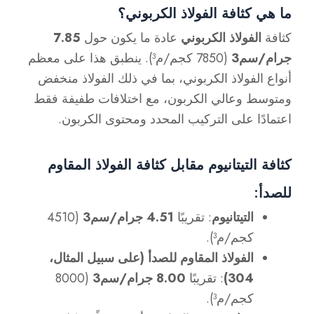
ما هي كثافة الفولاذ الكربوني؟
كثافة
الفولاذ الكربوني
عادة ما يكون حول
7.85
جرام/سم3
(7850 كجم/م³). ينطبق هذا على معظم
أنواع الفولاذ الكربوني، بما في ذلك الفولاذ منخفض
ومتوسط وعالي الكربون، مع اختلافات طفيفة فقط
اعتمادًا على التركيب المحدد ومحتوى الكربون.
كثافة التيتانيوم مقابل كثافة الفولاذ المقاوم
للصدأ
:
التيتانيوم
: تقريبًا
4.51 جرام/سم3
(4510
كجم/م³).
الفولاذ المقاوم للصدأ (على سبيل المثال،
304)
: تقريبًا
8.00 جرام/سم3
(8000
كجم/م³).