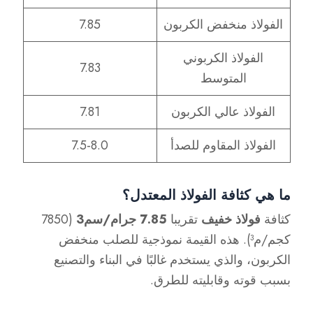
الفولاذ منخفض الكربون
7.85
الفولاذ الكربوني
7.83
المتوسط
الفولاذ عالي الكربون
7.81
الفولاذ المقاوم للصدأ
7.5-8.0
ما هي كثافة الفولاذ المعتدل؟
كثافة
فولاذ خفيف
تقريبا
7.85 جرام/سم3
(7850
كجم/م³). هذه القيمة نموذجية للصلب منخفض
الكربون، والذي يستخدم غالبًا في البناء والتصنيع
بسبب قوته وقابليته للطرق.