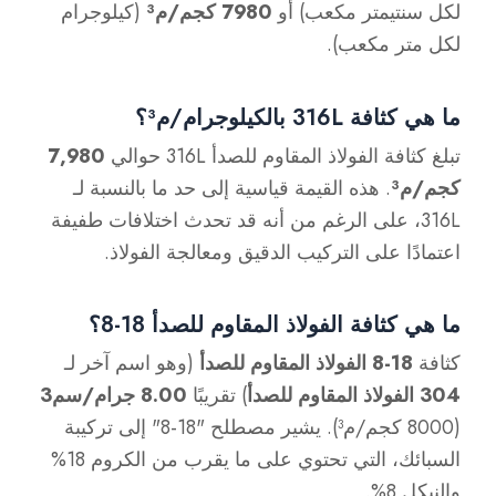
لكل سنتيمتر مكعب) أو
7980 كجم/م³
(كيلوجرام
لكل متر مكعب).
ما هي كثافة 316L بالكيلوجرام/م³؟
تبلغ كثافة الفولاذ المقاوم للصدأ 316L حوالي
7,980
كجم/م³
. هذه القيمة قياسية إلى حد ما بالنسبة لـ
316L، على الرغم من أنه قد تحدث اختلافات طفيفة
اعتمادًا على التركيب الدقيق ومعالجة الفولاذ.
ما هي كثافة الفولاذ المقاوم للصدأ 18-8؟
كثافة
18-8 الفولاذ المقاوم للصدأ
(وهو اسم آخر لـ
304 الفولاذ المقاوم للصدأ
) تقريبًا
8.00 جرام/سم3
(8000 كجم/م³). يشير مصطلح "18-8" إلى تركيبة
السبائك، التي تحتوي على ما يقرب من الكروم 18%
والنيكل 8%.