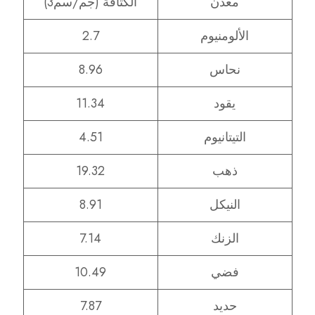
معدن
الكثافة (جم/سم3)
الألومنيوم
2.7
نحاس
8.96
يقود
11.34
التيتانيوم
4.51
ذهب
19.32
النيكل
8.91
الزنك
7.14
فضي
10.49
حديد
7.87