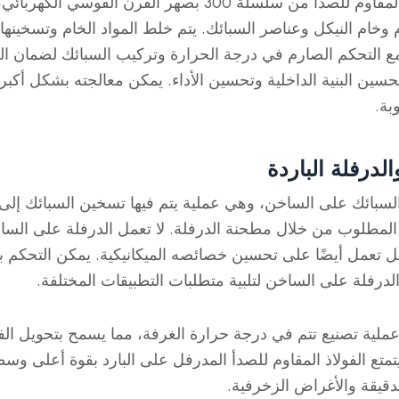
تبدأ عملية إنتاج الفولاذ المقاوم للصدأ من سلسلة 300 بصهر الف
م وخام النيكل وعناصر السبائك. يتم خلط المواد الخام وتسخينها
ع التحكم الصارم في درجة الحرارة وتركيب السبائك لضمان الج
لتحسين البنية الداخلية وتحسين الأداء. يمكن معالجته بشكل أك
بة.
لدرفلة الباردة
لسبائك على الساخن، وهي عملية يتم فيها تسخين السبائك إلى 
المطلوب من خلال مطحنة الدرفلة. لا تعمل الدرفلة على ال
 تعمل أيضًا على تحسين خصائصه الميكانيكية. يمكن التحك
الدرفلة على الساخن لتلبية متطلبات التطبيقات المختلفة.
عملية تصنيع تتم في درجة حرارة الغرفة، مما يسمح بتحويل الفول
متع الفولاذ المقاوم للصدأ المدرفل على البارد بقوة أعلى وسطح
دقيقة والأغراض الزخرفية.