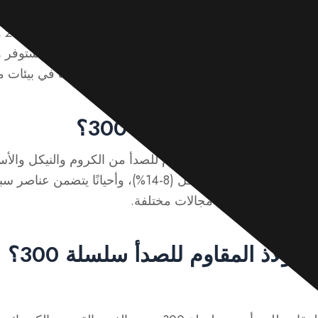
لكيميائي والخصائص الميكانيكية والخصائص الفيزيائية للفولاذ ا
السل
م مزاياها وعيوبها بشكل كامل. بالإضافة إلى ذلك، ستوفر هذه
بقائه في حالة مثالية في بيئات مختلفة.
لمقاوم للصدأ سلسلة 300؟
الفولاذ المقاوم للصدأ من سلسلة 300 هو فولاذ مقاوم للصدأ من الكروم وال
أساسي بمحتوى عالٍ من الكروم (16-20%) والنيكل (8-14%)،
على نطاق واسع في مجالات مختلفة.
لفولاذ المقاوم للصدأ سلسلة 300؟