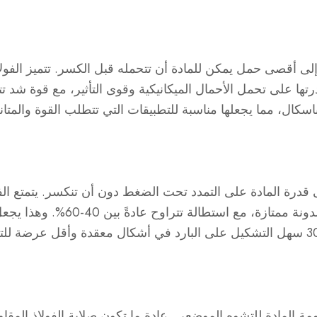
لى أقصى حمل يمكن للمادة أن تتحمله قبل الكسر. تتميز الفولا
ة 300 بقدرتها على تحمل الأحمال الميكانيكية وقوى التأثير، مع قوة شد
ى قدرة المادة على التمدد تحت الضغط دون أن تنكسر. يتمتع الف
السلسلة 300 بلدونة ممتازة، مع استط
مة المادة للتشوه الموضعي. عادة ما تكون صلابة الفولاذ المق