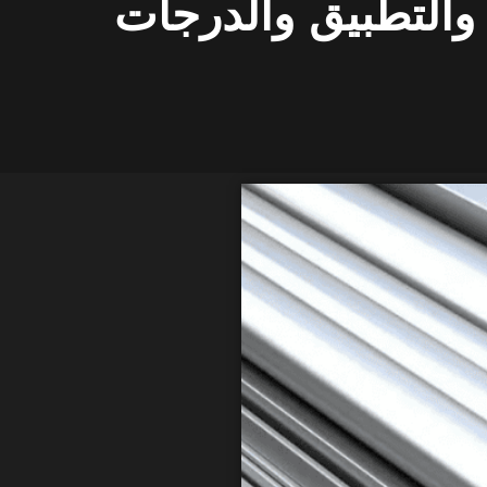
للصدأ من السلسلة 300: الأداء والتطبيق والدرجات