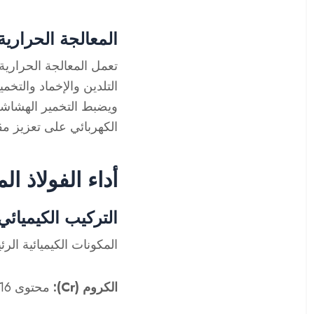
المعالجة الحراري
تعمل المعالجة الحرارية 
التلدين والإخماد والتخمي
ويضبط التخمير الهشاشة
الكهربائي على تعزيز مق
أداء الفولاذ ال
التركيب الكيميائي
المكونات الكيميائية الرئيسية 
الكروم (Cr):
محتوى 16%~20%، يشكل فيلمًا مضادًا للتآكل، مما يعزز مقاومة التآكل للفولاذ المقاوم للصدأ.