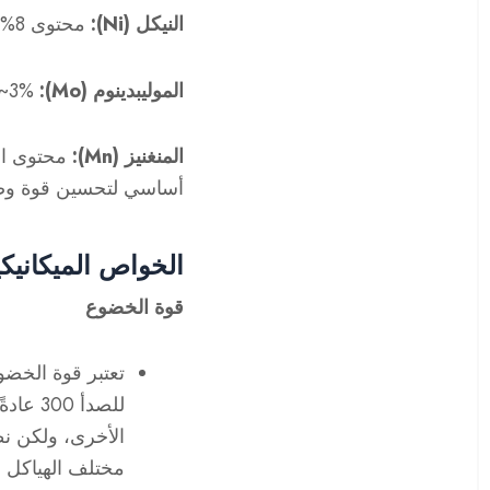
النيكل (Ni):
محتوى 8%~12%، يحسن صلابة الفولاذ المقاوم للصدأ ومقاومته للتآكل، ويثبت بنية الأوستينيت.
الموليبدينوم (Mo):
2%~3% في الفولاذ المقاوم للصدأ 316، مما يعزز
المنغنيز (Mn):
أساسي لتحسين قوة وصلا
الخواص الميكانيكي
قوة الخضوع
تعتبر قوة الخضو
الأخرى، ولكن نظ
مختلف الهياكل و