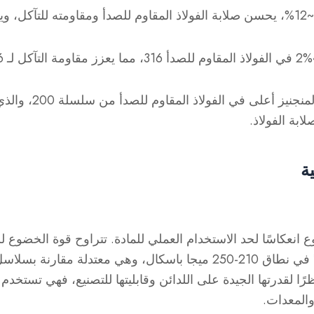
 مقاومة التآكل لـ 316 في الكلوريدات.
محتوى المنجنيز أعلى في
بة الفولاذ.
ة
ع انعكاسًا لحد الاستخدام العملي للمادة. تتراوح قوة الخضوع ل
للصدأ 300 عادةً في نطاق 210-250 ميجا باسكال، وهي معتدلة مقا
رًا لقدرتها الجيدة على اللدائن وقابليتها للتصنيع، فهي تستخ
المعدات.