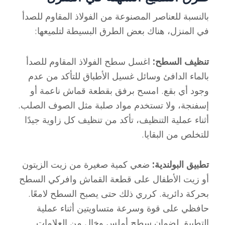
بالنسبة للعناصر المصنوعة من الفولاذ المقاوم للصدأ
في المنزل، هناك بعض الطرق البسيطة لتلميعها:
تنظيف السطح:
اغسل سطح الفولاذ المقاوم للصدأ
بالماء الدافئ وسائل غسيل الأطباق للتأكد من عدم
وجود أي بقع. امسح برفق بقطعة قماش ناعمة أو
إسفنجة، ولا تستخدم مواد صلبة مثل الصوف الصلب.
أثناء عملية التنظيف، تأكد من تنظيف كل زاوية جيدًا
للتخلص من البقايا.
تطبيق البولندية:
ضعي كمية صغيرة من زيت الزيتون
أو زيت الأطفال على قطعة القماش وافركي السطح
بحركة دائرية. كرري ذلك حتى يصبح السطح لامعًا.
حافظي على قوة وسرعة متساويتين أثناء عملية
التطبيق لضمان سطح أملس وخالٍ من العلامات.