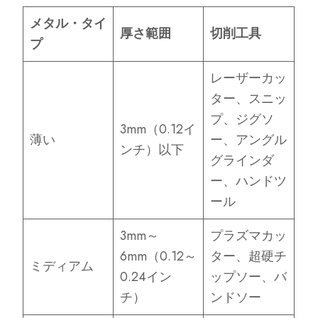
メタル・タイ
厚さ範囲
切削工具
プ
レーザーカッ
ター、スニッ
プ、ジグソ
3mm（0.12イ
薄い
ー、アングル
ンチ）以下
グラインダ
ー、ハンドツ
ール
3mm～
プラズマカッ
6mm（0.12～
ター、超硬チ
ミディアム
0.24イン
ップソー、バ
チ）
ンドソー