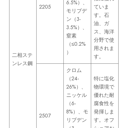
6.5%）、
2205
ていま
モリブデ
す。石
ン（3-
油、ガ
3.5%）、
ス、海洋
窒素
分野で使
（≤0.2%
用されま
）
二相ステ
す。
ンレス鋼
クロム
（24-
特に塩化
26%）、
物環境で
ニッケル
優れた耐
（6-
腐食性を
8%）、モ
発揮しま
2507
リブデン
す。オフ