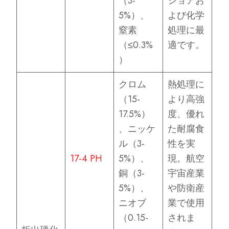
（3-
ショアお
5%）、
よび化学
窒素
処理に最
（≤0.3%
適です。
）
クロム
熱処理に
（15-
より高強
17.5%）
度、優れ
、ニッケ
た耐腐食
ル（3-
性を実
17-4 PH
5%）、
現。航空
銅（3-
宇宙産業
5%）、
や防衛産
ニオブ
業で使用
（0.15-
されま