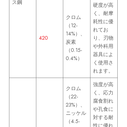
ス鋼
硬度が高
く、耐摩
クロム
耗性に優
（12-
れてお
14%）、
420
り、刃物
炭素
や外科用
（0.15-
器具によ
0.4%）
く使用さ
れます。
強度が高
クロム
く、応力
（22-
腐食割れ
23%）、
や孔食に
ニッケル
対する耐
（4.5-
性に優れ