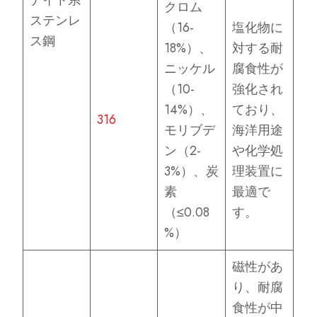
ナイト系
クロム
ステンレ
（16-
塩化物に
ス鋼
18%）、
対する耐
ニッケル
腐食性が
（10-
強化され
14%）、
ており、
316
モリブデ
海洋用途
ン（2-
や化学処
3%）、炭
理装置に
素
最適で
（≤0.08
す。
%）
磁性があ
り、耐腐
食性が中