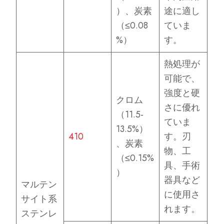
）、炭素
途に適し
（≤0.08
ていま
%）
す。
熱処理が
可能で、
強度と硬
クロム
さに優れ
（11.5-
ていま
13.5%）
410
す。刃
、炭素
物、工
（≤0.15%
具、手術
）
器具など
マルテン
に使用さ
サイト系
れます。
ステンレ