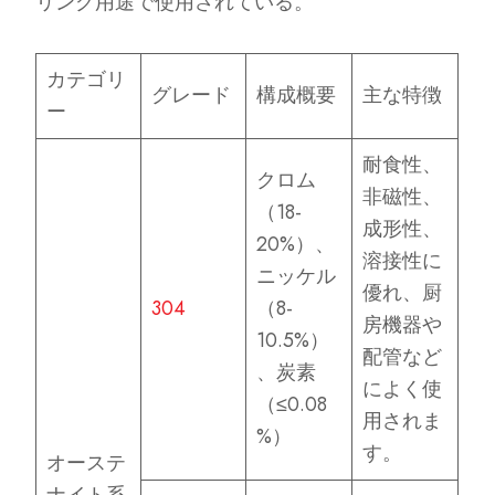
リング用途で使用されている。
カテゴリ
グレード
構成概要
主な特徴
ー
耐食性、
クロム
非磁性、
（18-
成形性、
20%）、
溶接性に
ニッケル
優れ、厨
304
（8-
房機器や
10.5%）
配管など
、炭素
によく使
（≤0.08
用されま
%）
す。
オーステ