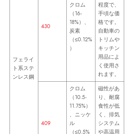
クロム
程度で、
（16-
手頃な価
18%）、
格です。
430
炭素
自動車の
（≤0.12%
トリムや
）
キッチン
用品によ
フェライ
く使用さ
ト系ステ
れます。
ンレス鋼
クロム
磁性があ
（10.5-
り、耐腐
11.75%）
食性が低
、ニッケ
く、排気
409
ル
システム
（≤0.5%
や高温用