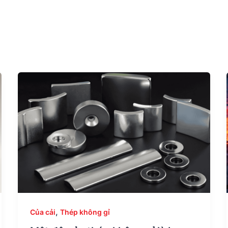
,
Của cải
Thép không gỉ