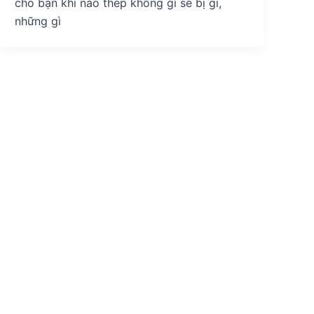
cho bạn khi nào thép không gỉ sẽ bị gỉ,
những gì