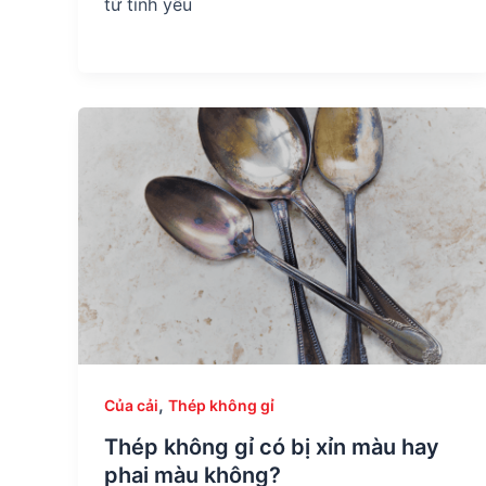
từ tính yếu
,
Của cải
Thép không gỉ
Thép không gỉ có bị xỉn màu hay
phai màu không?