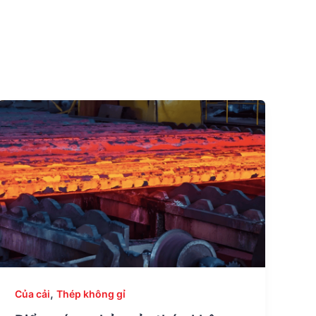
,
Của cải
Thép không gỉ