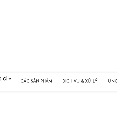
G GỈ
CÁC SẢN PHẨM
DỊCH VỤ & XỬ LÝ
ỨNG